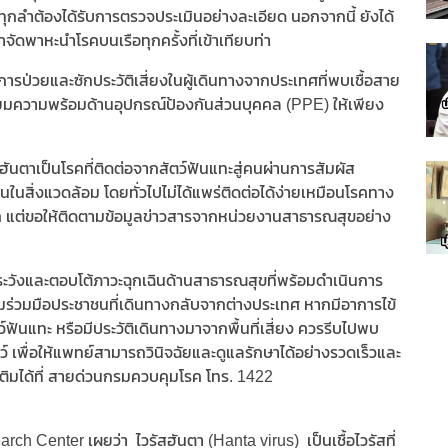
ุกลำต้องได้รับการตรวจประเมินอย่างละเอียด นอกจากนี้ ยังได้
ัดพาหะนำโรคบนเรือทุกครั้งที่เข้าเทียบท่า
การป่วยและซักประวัติเสี่ยงในผู้เดินทางจากประเทศที่พบเชื้อสาย
งเตรียมความพร้อมด้านอุปกรณ์ป้องกันส่วนบุคคล (PPE) ให้เพียง
สฮันตาเป็นโรคที่ติดต่อจากสัตว์ฟันแทะสู่คนผ่านการสัมผัส
อนในสิ่งแวดล้อม โดยทั่วไปไม่ได้แพร่ติดต่อได้ง่ายเหมือนโรคทาง
หนก แต่ขอให้ติดตามข้อมูลข่าวสารจากหน่วยงานสาธารณสุขอย่าง
าระวังและตอบโต้ภาวะฉุกเฉินด้านสาธารณสุขที่พร้อมดำเนินการ
ร่วมมือประชาชนที่เดินทางกลับจากต่างประเทศ หากมีอาการไข้
์ฟันแทะ หรือมีประวัติเดินทางมาจากพื้นที่เสี่ยง ควรรีบไปพบ
์ เพื่อให้แพทย์สามารถวินิจฉัยและดูแลรักษาได้อย่างรวดเร็วและ
ิมได้ที่ สายด่วนกรมควบคุมโรค โทร. 1422
Center เผยว่า ไวรัสฮันตา (Hanta virus) เป็นเชื้อไวรัสที่