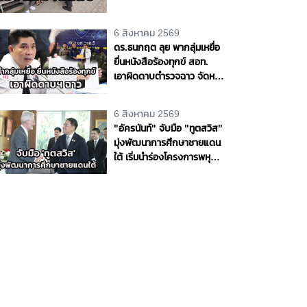
535 ฉบับ รัฐเสียหายกว่า 129
ล้านบาท
6 สิงหาคม 2569
ดร.ธนกฤต ลุย พากลุ่มเหยื่อ
ยื่นหนังสือร้องทุกข์ สอท.
เอาผิดดาบตำรวจฉาว จัดหนัก
ทุกข้อหา จี้ สตช. ฟันวินัยออก
จากราชการ
6 สิงหาคม 2569
"อัครนันท์" จับมือ "ทูตสวิส"
มุ่งพัฒนาการศึกษาชายแดน
ใต้ เริ่มนำร่องโครงการพหุ
ภาษา 9 ปี