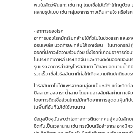
พบในสัตว์ฟันแทะ เช่น หนู โดยเชื้อไม่ได้ทำให้หนูป่
หลายรูปแบบ เช่น กลุ่มอาการทางเดินหายใจ หรือโรคไข้
- อาการของโรค
อาการของโรคมักเริ่มคล้ายไข้ทั่วไปในช่วงแรก และอาจ
อ่อนเพลีย ปวดศีรษะ คลื่นไส้ อาเจียน ในบางกรณี (ซ
ออกที่มีภาวะไตวายร่วมด้วย ซึ่งโรคที่เกิดมีอาการค่
ในประเทศเกาหลี ประเทศจีน และทางตะวันออกของประเ
รุนแรง อาการสำคัญไวรัสฮันตา ไข้และปอดบวมน้ำที่มีคว
รวดเร็ว เชื้อไวรัสฮันตาที่ก่อให้เกิดความผิดปกติ
ไวรัสฮันตาไม่ได้แพร่จากคนสู่คนเป็นหลัก แต่จะติดต
ปัสสาวะ อุจจาระ น้ำลาย โดยคนอาจสัมผัสผ่านทางผิวห
โดยการติดเชื้อส่วนใหญ่มักเกิดจากการสูดดมฝุ่นที่ปนเปื
ในพื้นที่อับที่ไม่ได้ใช้งานนาน
ข้อมูลปัจจุบันพบว่าโอกาสการติดจากคนสู่คนในลักษณ
ชิดกันเป็นเวลานาน เช่น กรณีบนเรือสำราญ อาจมีความ