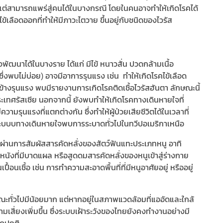
วย แต่สามารถแพร่สู่คนได้ในบางกรณี โดยในคนอาจทำให้เกิดโรคได้
เลือดออกที่ทำให้มีภาวะไตวาย ขึ้นอยู่กับชนิดของไวรัส
พัฒนาได้ในบางราย ได้แก่ มีไข้ หนาวสั่น ปวดกล้ามเนื้อ
ึ่งพบไม่บ่อย) อาจมีอาการรุนแรง เช่น ทำให้เกิดโรคไข้เลือด
อนข้างรุนแรง พบมีรายงานการเกิดโรคติดเชื้อไวรัสฮันตา ลักษณะนี้
ทศรัสเซีย นอกจากนี้ ยังพบทำให้เกิดโรคทางเดินหายใจที่
ามรุนแรงที่แตกต่างกัน ซึ่งทำให้ผู้ป่วยเสียชีวิตได้ในเวลาที่
ของระบบบทางเดินหายใจพบการระบาดทั่วไปในทวีปอเมริกาเหนือ
่อผ่านการสัมผัสสารคัดหลั่งของสัตว์ฟันแทะประเภทหนู อาทิ
นังที่มีบาดแผล หรือสูดดมสารคัดหลั่งของหนูเข้าสู่ร่างกาย
้อนเชื้อ เช่น การทำความสะอาดพื้นที่ที่มีหนูอาศัยอยู่ หรืออยู่
ะทั่วไปมีน้อยมาก แต่หากอยู่ในสภาพแวดล้อมที่แออัดและใกล้
เสี่ยงเพิ่มขึ้น ซึ่งระบบเฝ้าระวังของไทยยังคงทำงานอย่างมี