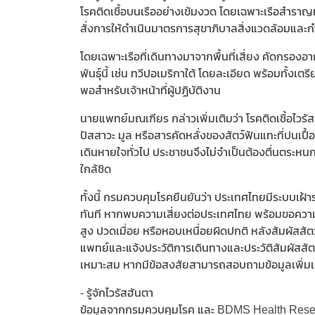
โรคติดเชื้อบนเรืออย่างเข้มงวด โดยเฉพาะเรือสำราญท
สั่งการให้ดำเนินมาตรการสุขาภิบาลสิ่งแวดล้อมและกำจ
โดยเฉพาะเรือที่เดินทางมาจากพื้นที่เสี่ยง คัดกรองอา
พันธุ์นี้ เช่น ทวีปอเมริกาใต้ โดยละเอียด พร้อมทั้
พอสำหรับเจ้าหน้าที่ผู้ปฏิบัติงาน
นายแพทย์มณเฑียร กล่าวเพิ่มเติมว่า โรคติดเชื้อไวรั
ปัสสาวะ มูล หรือสารคัดหลั่งของสัตว์ฟันแทะที่ปนเปื้
เดินหายใจทั่วไป ประชาชนจึงไม่จำเป็นต้องตื่นตระ
ใกล้ชิด
ทั้งนี้ กรมควบคุมโรคยืนยันว่า ประเทศไทยมีระบบเฝ้
ทันที หากพบความเสี่ยงต่อประเทศไทย พร้อมขอความ
สูง ปวดเมื่อย หรือหอบเหนื่อยผิดปกติ หลังสัมผัสสัตว
แพทย์และแจ้งประวัติการเดินทางและประวัติสัมผัสสัตว
เหมาะสม หากมีข้อสงสัยสามารถสอบถามข้อมูลเพิ่มเต
- รู้จักไวรัสฮันตา
ข้อมูลจากกรมควบคุมโรค และ BDMS Health Research 