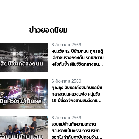
ข่าวยอดนิยม
6 สิงหาคม 2569
หนุ่มวัย 42 ปีข้ามถนน ถูกรถตู้
เฉี่ยวชนร่างกระเด็น รถบัสตาม
หลังทับซ้ำ เสียชีวิตกลางถนน
พหลโยธิน จ.ปทุมธานี
6 สิงหาคม 2569
คุณลุง ขับรถเก๋งชนกับรถบัส
กลางถนนหลวงแพ่ง หนุ่มวัย
19 ปีขี่รถจักรยานยนต์ตาม
หลังชนซ้ำเจ็บสาหัส กู้ชีพ -
กู้ภัยเร่งทำ CPR แต่ไม่เป็นผล
6 สิงหาคม 2569
รวบแม่บ้านทำความสะอาด
สวมรอยเป็นกรรมการบริษัท
ออกใบกำกับภาษีปลอมจำนวน