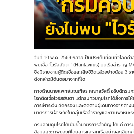
วันที่ 10 พ.ค. 2569 กลายเป็นประเด็นที่คนทั่วโ
พบเชื้อ “ไวรัสฮันตา” (Hantavirus) บนเรือสำราญ M
ซึ่งมีรายงานผู้ติดเชื้อและเสียชีวิตแล้วอย่างน้อย 3 
ดังกล่าวมีต้นตอมาจากที่ใด
ทางด้านนายแพทย์มณเฑียร คณาสวัสดิ์ อธิบดีกรมควบ
โรคติดเชื้อไวรัสฮันตา แต่กรมควบคุมโรคได้สั่งการใ
การเฝ้าระวัง คัดกรอง และติดตามผู้เดินทางจากต่างปร
มาตรการเฝ้าระวังในกลุ่มเรือสำราญและยานพาหนะระ
กรมควบคุมโรคได้เน้นย้ำมาตรการสำคัญ ได้แก่ กา
ข้อมูลสุขภาพของผู้โดยสารและลูกเรืออย่างละเอียด