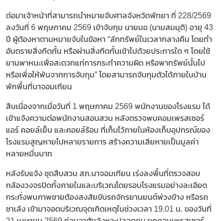
ต่อมาเจ้าหน้าที่สามารถนำหมายจับศาลจังหวัดพัทยา ที่ 228/2569
ลงวันที่ 6 พฤษภาคม 2569 เข้าจับกุม นายบอ (นามสมมุติ) อายุ 43
ปี ผู้ต้องหาตามหมายจับในข้อหา “ลักทรัพย์ในเวลากลางคืน โดยทำ
อันตรายสิ่งกีดกั้น หรือผ่านสิ่งกีดกั้นเข้าไปด้วยประการใด ๆ โดยใช้
ยานพาหนะเพื่อสะดวกแก่การกระทำความผิด หรือพาทรัพย์นั้นไป
หรือเพื่อให้พ้นจากการจับกุม” โดยสามารถจับกุมตัวได้ภายในบ้าน
พักพื้นที่นาจอมเทียน
สืบเนื่องจากเมื่อวันที่ 1 พฤษภาคม 2569 พนักงานของโรงแรม ได้
เข้าแจ้งความต่อพนักงานสอบสวน หลังตรวจพบคอมเพรสเซอร์
แอร์ คอยล์เย็น และคอยล์ร้อน ที่เก็บไว้ภายในห้องเก็บอุปกรณ์ของ
โรงแรมสูญหายไปหลายรายการ สร้างความเสียหายเป็นมูลค่า
หลายหมื่นบาท
หลังรับแจ้ง ชุดสืบสวน สภ.นาจอมเทียน เร่งลงพื้นที่ตรวจสอบ
กล้องวงจรปิดทั้งภายในและบริเวณโดยรอบโรงแรมอย่างละเอียด
กระทั่งพบภาพชายต้องสงสัยขับรถจักรยานยนต์พ่วงข้าง หรือรถ
ซาเล้ง เข้ามาจอดบริเวณจุดเกิดเหตุในช่วงเวลา 19.01 น. ของวันที่
21 เมษายน 2569 ก่อนอาศัยจังหวะปลอดคน ยกคอมเพรสเซอร์