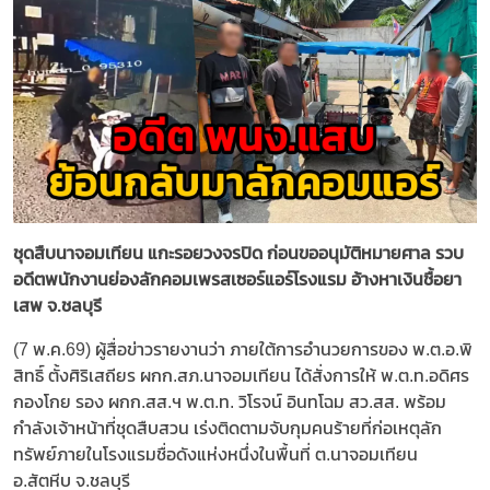
ชุดสืบนาจอมเทียน แกะรอยวงจรปิด ก่อนขออนุมัติหมายศาล รวบ
อดีตพนักงานย่องลักคอมเพรสเซอร์แอร์โรงแรม อ้างหาเงินชื้อยา
เสพ จ.ชลบุรี
(7 พ.ค.69) ผู้สื่อข่าวรายงานว่า ภายใต้การอำนวยการของ พ.ต.อ.พิ
สิทธิ์ ตั้งศิริเสถียร ผกก.สภ.นาจอมเทียน ได้สั่งการให้ พ.ต.ท.อดิศร
กองโกย รอง ผกก.สส.ฯ พ.ต.ท. วิโรจน์ อินทโฉม สว.สส. พร้อม
กำลังเจ้าหน้าที่ชุดสืบสวน เร่งติดตามจับกุมคนร้ายที่ก่อเหตุลัก
ทรัพย์ภายในโรงแรมชื่อดังแห่งหนึ่งในพื้นที่ ต.นาจอมเทียน
อ.สัตหีบ จ.ชลบุรี