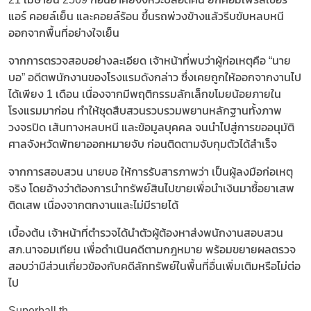
แอร์ คอยล์เย็น และคอยล์ร้อน ขึ้นรถพ่วงข้างแล้วรีบขับหลบหนี
ออกจากพื้นที่อย่างใจเย็น
จากการตรวจสอบอย่างละเอียด เจ้าหน้าที่พบว่าผู้ก่อเหตุคือ “นาย
บอ” อดีตพนักงานของโรงแรมดังกล่าว ซึ่งเคยถูกให้ออกจากงานไป
ได้เพียง 1 เดือน เนื่องจากมีพฤติกรรมลักเล็กขโมยน้อยภายใน
โรงแรมมาก่อน ทำให้ชุดสืบสวนรวบรวมพยานหลักฐานทั้งภาพ
วงจรปิด เส้นทางหลบหนี และข้อมูลบุคคล จนนำไปสู่การขออนุมัติ
ศาลจังหวัดพัทยาออกหมายจับ ก่อนติดตามจับกุมตัวได้สำเร็จ
จากการสอบสวน นายบอ ให้การรับสารภาพว่า เป็นผู้ลงมือก่อเหตุ
จริง โดยอ้างว่าต้องการนำทรัพย์สินไปขายเพื่อนำเงินมาซื้อยาเสพ
ติดเสพ เนื่องจากตกงานและไม่มีรายได้
เบื้องต้น เจ้าหน้าที่ตำรวจได้นำตัวผู้ต้องหาส่งพนักงานสอบสวน
สภ.นาจอมเทียน เพื่อดำเนินคดีตามกฎหมาย พร้อมขยายผลตรวจ
สอบว่ามีส่วนเกี่ยวข้องกับคดีลักทรัพย์ในพื้นที่อื่นเพิ่มเติมหรือไม่ต่อ
ไป
Superball th