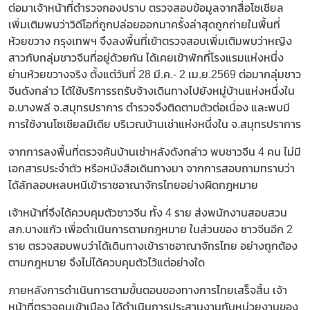
ต่อมาเจ้าหน้าที่ตำรวจกองปราบ ตรวจสอบข้อมูลจากสื่อโซเชียล
เพิ่มเติมพบว่าวิดีโอที่ถูกปล่อยออกมาครั้งล่าสุดถูกถ่ายในพื้นที่
ห้วยขวาง กรุงเทพฯ จึงลงพื้นที่เข้าตรวจสอบเพิ่มเติมพบว่าหญิง
สาวกับกลุ่มชาวจีนที่อยู่ด้วยกัน ได้เคยเข้าพักที่โรงแรมแห่งหนึ่ง
ย่านห้วยขวางจริง ตั้งแต่วันที่ 28 มี.ค.- 2 เม.ย.2569 ต่อมากลุ่มชาว
จีนดังกล่าว ได้ใช้บริการรถรับจ้างเดินทางไปยังหมู่บ้านแห่งหนึ่งใน
อ.บางพลี จ.สมุทรปราการ ตำรวจจึงติดตามตัวต่อเนื่อง และพบมี
การใช้งานโซเชียลมีเดีย บริเวณบ้านเช่าแห่งหนึ่งใน จ.สมุทรปราการ
จากการลงพื้นที่ตรวจค้นบ้านเช่าหลังดังกล่าว พบชาวจีน 4 คน ไม่มี
เอกสารประจำตัว หรือหนังสือเดินทางมา จากการสอบถามทราบว่า
ได้ลักลอบหลบหนีเข้าราชอาณาจักรไทยอย่างผิดกฎหมาย
เจ้าหน้าที่จึงได้ควบคุมตัวชาวจีน ทั้ง 4 ราย ส่งพนักงานสอบสวน
สภ.บางแก้ว เพื่อดำเนินการตามกฎหมาย ในส่วนของ ชาวจีนอีก 2
ราย ตรวจสอบพบว่าได้เดินทางเข้าราชอาณาจักรไทย อย่างถูกต้อง
ตามกฎหมาย จึงไม่ได้ควบคุมตัวไว้แต่อย่างใด
ภายหลังการดำเนินการตามขั้นตอนของทางการไทยเสร็จสิ้น เจ้า
หน้าที่ตรวจคนเข้าเมือง ได้ดำเนินการประสานงานกับหน่วยงานของ