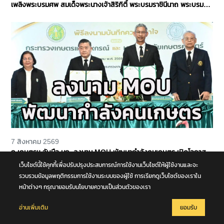
เพลิงพระบรมศพ สมเด็จพระนางเจ้าสิริกิติ์ พระบรมราชินีนาถ พระบรม
ราชชนนีพันปีหลวง
7 สิงหาคม 2569
ก.เกษตรฯ จับมือ มก. ลงนาม MOU พัฒนากำลังคนเกษตร เปิดโอกาส
เกษตรกร ทายาทเกษตรกร สะสมหน่วยกิต ต่อยอดสู่ปริญญา
เว็บไซต์นี้ใช้คุกกี้เพื่อปรับปรุงประสบการณ์การใช้งานเว็บไซต์ให้ผู้ใช้งานและจะ
รวบรวมข้อมูลพฤติกรรมการใช้งานระบบของผู้ใช้ การเรียกดูเว็บไซต์ของเราใน
หน้าต่างๆ กรุณายอมรับนโยบายความเป็นส่วนตัวของเรา
อ่านเพิ่มเติม
ยอมรับ