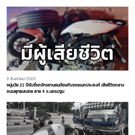
เหลือ จ.นนทบุรี
8 สิงหาคม 2569
หนุ่มวัย 21 ปีขับขี่รถจักรยานยนต์ชนกับรถอเนกประสงค์ เสียชีวิตกลาง
ถนนพุทธมณฑล สาย 4 จ.นครปฐม