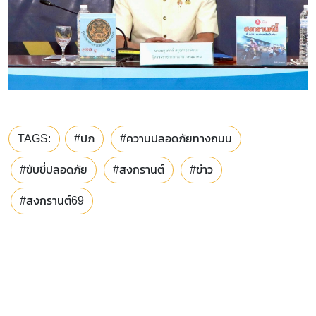
TAGS:
#ปภ
#ความปลอดภัยทางถนน
#ขับขี่ปลอดภัย
#สงกรานต์
#ข่าว
#สงกรานต์69