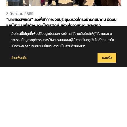
8 สิงหาคม 2569
“นายสรรเพชญ” ลงพื้นที่กาญจนบุรี ลุยตรวจโครงข่ายคมนาคม อัดงบ
แก้น้ำท่วม เพิ่มศักยภาพโลจิสติกส์ สร้างโอกาสทางเศรษฐกิจ
เว็บไซต์นี้ใช้คุกกี้เพื่อปรับปรุงประสบการณ์การใช้งานเว็บไซต์ให้ผู้ใช้งานและจะ
รวบรวมข้อมูลพฤติกรรมการใช้งานระบบของผู้ใช้ การเรียกดูเว็บไซต์ของเราใน
หน้าต่างๆ กรุณายอมรับนโยบายความเป็นส่วนตัวของเรา
อ่านเพิ่มเติม
ยอมรับ
8 สิงหาคม 2569
“สุริยะ” จับมือ “วัชระพล” ลงพื้นที่ จ.เลย สั่งเดินหน้าพัฒนาลุ่มน้ำเลย
รับมือน้ำท่วม - น้ำแล้ง พร้อมขับเคลื่อนโครงการพัฒนาแหล่งน้ำตามแนว
พระราชดำริ หนุนความมั่นคงด้านน้ำให้ประชาชนและภาคการเกษตร