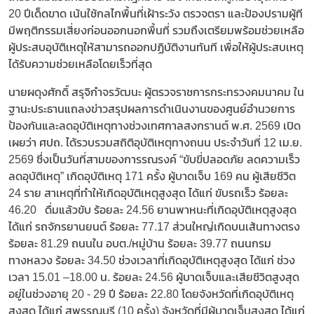
20 ปีเด็ดขาด เน้นใช้กลไกพื้นที่เฝ้าระวัง ตรวจตรา และป้องปรามผู้ที
มีพฤติกรรมเสี่ยงก่อนออกนอกพื้นที่ รวมถึงเตรียมพร้อมช่วยเหลือ
ผู้ประสบอุบัติเหตุให้สามารถออกปฏิบัติงานทันที เพื่อให้ผู้ประสบเหตุ
ได้รับความช่วยเหลือโดยเร็วที่สุด
นายผดุงศักดิ์ สรุจิกำจรวัฒนะ ผู้ตรวจราชการกระทรวงคมนาคม ใน
ฐานะประธานแถลงข่าวสรุปผลการดำเนินงานของศูนย์อำนวยการ
ป้องกันและลดอุบัติเหตุทางช่วงเทศกาลสงกรานต์ พ.ศ. 2569 เปิด
เผยว่า ศปถ. ได้รวบรวมสถิติอุบัติเหตุทางถนน ประจำวันที่ 12 เม.ย.
2569 ซึ่งเป็นวันที่สามของการรณรงค์ “ขับขี่ปลอดภัย ลดความเร็ว
ลดอุบัติเหตุ” เกิดอุบัติเหตุ 171 ครั้ง ผู้บาดเจ็บ 169 คน ผู้เสียชีวิต
24 ราย สาเหตุที่ทำให้เกิดอุบัติเหตุสูงสุด ได้แก่ ขับรถเร็ว ร้อยละ
46.20 ดื่มแล้วขับ ร้อยละ 24.56 ยานพาหนะที่เกิดอุบัติเหตุสูงสุด
ได้แก่ รถจักรยานยนต์ ร้อยละ 77.17 ส่วนใหญ่เกิดบนเส้นทางตรง
ร้อยละ 81.29 ถนนใน อบต./หมู่บ้าน ร้อยละ 39.77 ถนนกรม
ทางหลวง ร้อยละ 34.50 ช่วงเวลาที่เกิดอุบัติเหตุสูงสุด ได้แก่ ช่วง
เวลา 15.01 –18.00 น. ร้อยละ 24.56 ผู้บาดเจ็บและเสียชีวิตสูงสุด
อยู่ในช่วงอายุ 20 - 29 ปี ร้อยละ 22.80 โดยจังหวัดที่เกิดอุบัติเหตุ
สูงสุด ได้แก่ สุพรรณบุรี (10 ครั้ง) จังหวัดที่มีผู้บาดเจ็บสูงสุด ได้แก่