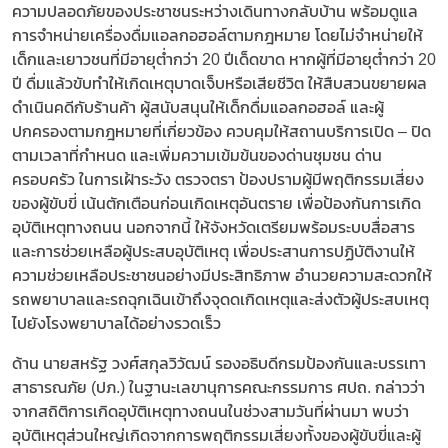
ความปลอดภัยของประชาชนระหว่างเดินทางกลับบ้าน พร้อมดูแล
การจำหน่ายเครื่องดื่มแอลกอฮอล์ตามกฎหมาย โดยไม่จำหน่ายให้
เด็กและเยาวชนที่มีอายุต่ำกว่า 20 ปีเด็ดขาด หากผู้ที่มีอายุต่ำกว่า 20
ปี ดื่มแล้วขับทำให้เกิดเหตุบาดเจ็บหรือเสียชีวิต ให้สืบสวนขยายผล
ดำเนินคดีกับร้านค้า ผู้สนับสนุนให้เด็กดื่มแอลกอฮอล์ และผู้
ปกครองตามกฎหมายที่เกี่ยวข้อง ควบคุมให้สถานบริการเปิด – ปิด
ตามเวลาที่กำหนด และเพิ่มความเข้มข้นของด่านชุมชน ด่าน
ครอบครัว ในการเฝ้าระวัง ตรวจตรา ป้องปรามผู้มีพฤติกรรมเสี่ยง
ของผู้ขับขี่ เน้นตักเตือนก่อนเกิดเหตุอันตราย เพื่อป้องกันการเกิด
อุบัติเหตุทางถนน นอกจากนี้ ให้จังหวัดเตรียมพร้อมระบบสื่อสาร
และการช่วยเหลือผู้ประสบอุบัติเหตุ เพื่อประสานการปฏิบัติงานให้
ความช่วยเหลือประชาชนอย่างมีประสิทธิภาพ อำนวยความสะดวกให้
รถพยาบาลและรถฉุกเฉินเข้าถึงจุดดเกิดเหตุและส่งตัวผู้ประสบเหตุ
ไปยังโรงพยาบาลได้อย่างรวดเร็ว
ด้าน นายสหรัฐ วงศ์สกุลวิวัฒน์ รองอธิบดีกรมป้องกันและบรรเทา
สาธารณภัย (ปภ.) ในฐานะเลขานุการคณะกรรมการ ศปถ. กล่าวว่า
จากสถิติการเกิดอุบัติเหตุทางถนนในช่วงสามวันที่ผ่านมา พบว่า
อุบัติเหตุส่วนใหญ่เกิดจากการพฤติกรรมเสี่ยงทั้งของผู้ขับขี่และผู้