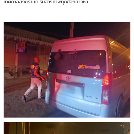
เทศกาลสงกรานต์ รับสารภาพทุกข้อกล่าวหา