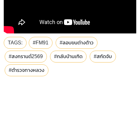
TAGS:
#FM91
#ลอบขนต่างด้าว
#สงกรานต์2569
#กลับบ้านเกิด
#สกัดจับ
#ตำรวจทางหลวง