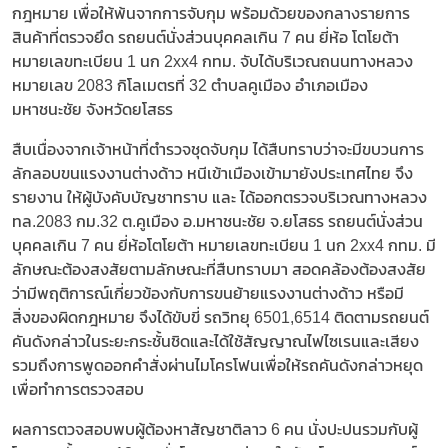
กฎหมาย เพื่อให้พ้นจากการจับกุม พร้อมด้วยของกลางรายการ
สินค้าที่ตรวจยึด รถยนต์นั่งส่วนบุคคลเกิน 7 คน ยี่ห้อ โตโยต้า
หมายเลขทะเบียน 1 นก 2xx4 กทม. จับได้บริเวณถนนทางหลวง
หมายเลข 2083 กิโลเมตรที่ 32 ตำบลคูเมือง อำเภอเมือง
มหาชนะชัย จังหวัดยโสธร
สืบเนื่องจากเจ้าหน้าที่ตำรวจชุดจับกุม ได้สืบทราบว่าจะมีขบวนการ
ลักลอบขนแรงงานต่างด้าว หนีเข้าเมืองเข้ามายังประเทศไทย จึง
รายงาน ให้ผู้บังคับบัญชาทราบ และ ได้ออกตรวจบริเวณทางหลวง
ทล.2083 กม.32 ต.คูเมือง อ.มหาชนะชัย จ.ยโสธร รถยนต์นั่งส่วน
บุคคลเกิน 7 คน ยี่ห้อโตโยต้า หมายเลขทะเบียน 1 นก 2xx4 กทม. มี
ลักษณะต้องสงสัยตามลักษณะที่สืบทราบมา สอดคล้องต้องสงสัย
ว่ามีพฤติการณ์เกี่ยวข้องกับการขนย้ายแรงงานต่างด้าว หรือมี
สิ่งของผิดกฎหมาย จึงได้ขับขี่ รถวิทยุ 6501,6514 ติดตามรถยนต์
คันดังกล่าวในระยะกระชั้นชิดและได้ใช้สัญญาณไฟไซเรนและเสียง
รวมถึงการพูดออกคำสั่งผ่านไมโครโฟนเพื่อให้รถคันดังกล่าวหยุด
เพื่อทำการตรวจสอบ
ผลการตวจสอบพบผู้ต้องหาสัญชาติลาว 6 คน นั่งปะปนรวมกับผู้