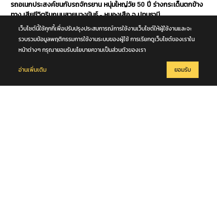
รถอเนกประสงค์ชนกับรถจักรยาน หนุ่มใหญ่วัย 50 ปี ร่างกระเด็นตกข้าง
ทาง เสียชีวิตริมถนนสายบางขันธ์ - หนองเสือ จ.ปทุมธานี
เว็บไซต์นี้ใช้คุกกี้เพื่อปรับปรุงประสบการณ์การใช้งานเว็บไซต์ให้ผู้ใช้งานและจะ
รวบรวมข้อมูลพฤติกรรมการใช้งานระบบของผู้ใช้ การเรียกดูเว็บไซต์ของเราใน
หน้าต่างๆ กรุณายอมรับนโยบายความเป็นส่วนตัวของเรา
อ่านเพิ่มเติม
ยอมรับ
7 สิงหาคม 2569
การประชุมคณะกรรมการฝ่ายจัดนิทรรศการ งานพระราชพิธีถวายพระ
เพลิงพระบรมศพ สมเด็จพระนางเจ้าสิริกิติ์ พระบรมราชินีนาถ พระบรม
ราชชนนีพันปีหลวง