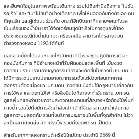
และอื่นๆให้อยู่ในสภาพพร้อมเดินทาง รวมไปถึงคำนึงถึงการ “ไม่ขับ
รถเร็ว” และ “เมาไม่ขับ” อย่างเด็ดขาด เพื่อให้ปลอดภัยทั้งตัวเอง คน
ที่คุณรัก และผู้ใช้ถนนร่วมกัน ขณะที่อีกปัญหาที่หลายๆคนกังวล
เป็นเรื่องของน้ำมัน เราได้จัดเตรียมชุดม้าเร็วในการดูแลพี่น้อง
ประชาชนกรณีทั้งน้ำมันหมด หรือรถเสีย สามารถโทรสายด่วน
ตำรวจทางหลวง 1193 ได้ทันที
นอกจากนี้ยังได้มอบหมายให้เจ้าหน้าที่ตำรวจชุดปฏิบัติการแต่ละ
กองบังคับการ ที่มีอำนาจหน้าที่รับผิดชอบแต่ละพื้นที่ เข้มงวด
กวดขัน ปราบปรามอาชญากรรมที่อาจจะเกิดขึ้นในช่วงนี้ เช่น บก.ป.
ได้มีการระดมปราบปรามอาชญากรรมตั้งแต่ช่วงก่อนเทศกาล
สงกรานต์ต่อเนื่องมา ,บก.ปคบ. กวดขัน บังคับใช้กฎหมายเกี่ยวกับ
การใช้พลุ และดอกไม้ไฟ หรือสิ่งอื่นใดที่อาจจะทำอันตราย ,บก.รน.
ดูแลพื้นที่และอำนวยความสะดวกประชาชนที่สัญจรหรือต้องใช้พื้นที่
ทางน้ำ รวมไปถึงมีการจัดกำลังเจ้าหน้าที่จิตอาสา แนะนำเส้นทาง
ดูแลความปลอดภัย รวมทั้งบริการประชาชนในพื้นที่จุดสำคัญ ไม่ว่า
จะเป็นสถานีขนส่ง สถานีรถไฟ รวมถึงจุดพักรถ เป็นต้น
สำหรับเทศกาลสงกรานต์ หรือปีใหม่ไทย ประจำปี 2569 นี้