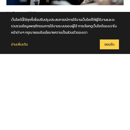
11 สิงหาคม 2569
“มท.4” ย้ำ 5,925 ราย เป็นแค่การคืนความเป็นธรรมให้ระบบสอบ ลั่น ต้อง
เว็บไซต์นี้ใช้คุกกี้เพื่อปรับปรุงประสบการณ์การใช้งานเว็บไซต์ให้ผู้ใช้งานและจะ
เดินหน้าตรวจสอบถึงต้นตอ คนสุจริตต้องไม่ถูกเหมารวม คนโกงต้องรับ
รวบรวมข้อมูลพฤติกรรมการใช้งานระบบของผู้ใช้ การเรียกดูเว็บไซต์ของเราใน
ผิด
หน้าต่างๆ กรุณายอมรับนโยบายความเป็นส่วนตัวของเรา
อ่านเพิ่มเติม
ยอมรับ
11 สิงหาคม 2569
"รองแจ้ ตำรวจไซเบอร์ - ผู้การฯ นครปฐม" บรรยายให้ความรู้การเอาตัว
รอดจากเหตุกราดยิงในสถานศึกษา นักศึกษาควรยึดหลัก "มีสติ รู้ทางหนี
รู้จุดปลอดภัยไม่เสี่ยงโดยไม่จำเป็น"