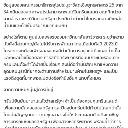
ข้อมูลของคณะกรรมาธิการยุโรประบุว่าวัสดุเชิงยุทธศาสตร์ 25 จาก
34 ชนิดของสหภาพยุโรปสามารถพบได้ในกรีนแลนด์ ขณะที่หน่วย
งานสำรวจธรณีวิทยาสหรัฐฯ ประเมินว่าน่านน้ำโดยรอบอาจมีแหล่ง
น้ำมันและก๊าซในปริมาณมากเช่นกัน
อย่างไรก็ตาม ศูนย์เบลเฟอร์ของมหาวิทยาลัยฮาร์วาร์ด ระบุว่าความ
มั่งคั่งนี้ส่วนใหญ่ยังไม่ได้รับการพัฒนา โดยเมื่อนับถึงปี 2023 มี
โครงการเหมืองเพียงสองแห่งที่ดำเนินการอยู่ แต่เมื่อแผ่นน้ำแข็ง
และทะเลน้ำแข็งลดลง การสกัดทรัพยากรทั้งบนเกาะและรอบเกาะ
กรีนแลนด์จะทำได้ง่ายขึ้นเรื่อยๆ สิ่งนี้คือคำมั่นสัญญาแห่งความ
อุดมสมบูรณ์ที่ยากจะต้านทานสำหรับบางฝ่ายในสหรัฐฯ และเป็น
แรงดึงดูดที่มากพอจะบดบังข้อคำนึงอื่นๆ แทบทั้งหมด
จากความหมกมุ่นสู่การข่มขู่
ทรัมป์ยืนยันมานานแล้วว่าสหรัฐฯ จำเป็นต้องควบคุมกรีนแลนด์
เพื่อความมั่นคงของสหรัฐฯ และปัจจุบันทรัมป์ได้ก้าวไปไกลกว่านั้น
โดยส่งสัญญาณว่าเวเนซุเอลาอาจไม่ใช่ประเทศสุดท้ายที่จะเผชิญ
การแทรกแซงของสหรัฐฯ เพื่อแสวงหาทรัพยากร พร้อมย้ำว่าการ