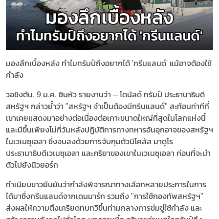
มองลึกเบื้องหลัง ทำไมทรัมป์ถึงอยากได้ 'กรีนแลนด์' แม้อาจต้องใช้
กำลัง
วอชิงตัน, 9 ม.ค. ซินหัว รายงานว่า -- โดนัลด์ ทรัมป์ ประธานาธิบดี
สหรัฐฯ กล่าวย้ำว่า "สหรัฐฯ จำเป็นต้องมีกรีนแลนด์" สะท้อนท่าทีที่
เขาเคยแสดงมาอย่างต่อเนื่องต่อเกาะขนาดใหญ่ที่สุดในโลกแห่งนี้
และมีขึ้นเพียงไม่กี่วันหลังปฏิบัติการทางทหารอันอุกอาจของสหรัฐฯ
ในเวเนซุเอลา ซึ่งจบลงด้วยการจับกุมตัวนิโคลัส มาดูโร
ประธานาธิบดีเวเนซุเอลา และภริยาของเขาในเวเนซุเอลา ก่อนที่จะนำ
ตัวไปยังนิวยอร์ก
ทำเนียบขาวยืนยันว่ากำลังพิจารณาทางเลือกหลายประการในการ
ได้มาซึ่งกรีนแลนด์จากเดนมาร์ก รวมถึง "การใช้กองทัพสหรัฐฯ"
ส่งผลให้ความตึงเครียดทบทวีขึ้นท่ามกลางการข่มขู่ใช้กำลัง และ