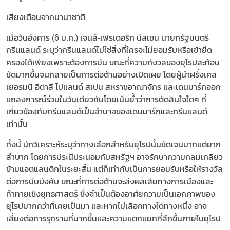
เสียงเตือนจากนานาชาติ
เมื่อวันอังคาร (6 ม.ค.) เจนส์-เฟรเดอริก นีลเซน นายกรัฐมนตรี
กรีนแลนด์ ระบุว่ากรีนแลนด์ไม่ใช่สิ่งที่ใครจะไม่ยอมรับหรือเข้ายึด
ครองได้เพียงเพราะต้องการมัน ขณะที่ความกังวลของยุโรปสะท้อน
ชัดมากขึ้นจนกลายเป็นการต่อต้านอย่างเปิดเผย โดยผู้นำฝรั่งเศส
เยอรมนี อิตาลี โปแลนด์ สเปน สหราชอาณาจักร และเดนมาร์กออก
แถลงการณ์ร่วมในวันเดียวกันโดยเน้นย้ำว่าการตัดสินใจใดๆ ที่
เกี่ยวข้องกับกรีนแลนด์เป็นอำนาจของเดนมาร์กและกรีนแลนด์
เท่านั้น
ทั้งนี้ นักวิเคราะห์ระบุว่าทางเลือกสำหรับยุโรปนั้นชัดเจนมากแต่ยาก
ลำบาก โดยการประนีประนอมกับสหรัฐฯ อาจรักษาความกลมเกลียว
ข้ามแอตแลนติกในระยะสั้น แต่ก็เท่ากับเป็นการยอมรับหรือให้รางวัล
ต่อการบีบบังคับ ขณะที่การต่อต้านจะส่งผลเสียทางการเมืองและ
ท้าทายเชิงยุทธศาสตร์ ซึ่งจำเป็นต้องอาศัยความเป็นเอกภาพของ
ยุโรปมากกว่าที่เคยเป็นมา และหากไม่เลือกทางใดทางหนึ่ง อาจ
เสี่ยงต่อการรุกรานที่มากขึ้นและความแตกแยกที่ลึกขึ้นภายในยุโรป