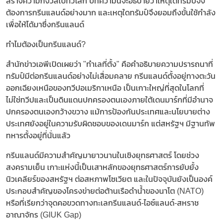
สร้างความกังวลไปทั่วโลก บทความนี้จะอธิบายว่าเหตุใดทรัมป์จึง
ต้องการกรีนแลนด์อย่างมาก และเหตุใดทรัมป์จึงยอมถึงขั้นใช้กำลัง
เพื่อให้ได้มาซึ่งกรีนแลนด์
ทำไมต้องเป็นกรีนแลนด์?
สำนักข่าวเอพีเปิดเผยว่า "ทำเลที่ตั้ง" คือคำอธิบายความปรารถนาที่
ทรัมป์มีต่อกรีนแลนด์อย่างไม่เสื่อมคลาย กรีนแลนด์ตั้งอยู่ทางตะวัน
ออกเฉียงเหนือของทวีปอเมริกาเหนือ เป็นเกาะใหญ่ที่สุดในโลกที่
ไม่ใช่ทวีปและเป็นดินแดนปกครองตนเองภายใต้เดนมาร์กที่มีอำนาจ
ปกครองตนเองกว้างขวาง แม้การป้องกันประเทศและนโยบายต่าง
ประเทศยังอยู่ในความรับผิดชอบของเดนมาร์ก แต่สหรัฐฯ มีฐานทัพ
ทหารตั้งอยู่ที่นั่นแล้ว
กรีนแลนด์มีความสำคัญมายาวนานในเชิงยุทธศาสตร์ โดยช่วง
สงครามเย็น เกาะแห่งนี้เป็นเสาหลักของยุทธศาสตร์การยับยั้ง
นิวเคลียร์ของสหรัฐฯ ต่อสหภาพโซเวียต และในปัจจุบันยังเป็นองค์
ประกอบสำคัญของโครงข่ายต่อต้านเรือดำน้ำของนาโต (NATO)
หรือที่เรียกว่าจุดคอขวดทางทะเลกรีนแลนด์-ไอซ์แลนด์-สหราช
อาณาจักร (GIUK Gap)