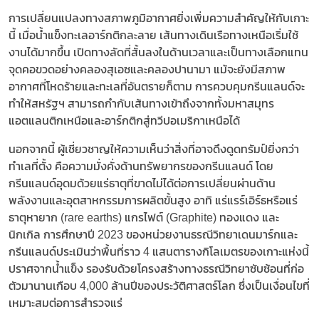
การเปลี่ยนแปลงทางสภาพภูมิอากาศยิ่งเพิ่มความสำคัญให้กับเกาะ
นี้ เมื่อน้ำแข็งทะเลอาร์กติกละลาย เส้นทางเดินเรือทางเหนือเริ่มใช้
งานได้มากขึ้น เปิดทางลัดที่สั้นลงในด้านเวลาและเป็นทางเลือกแทน
จุดคอขวดอย่างคลองสุเอซและคลองปานามา แม้จะยังมีสภาพ
อากาศที่โหดร้ายและทะเลที่อันตรายก็ตาม การควบคุมกรีนแลนด์จะ
ทำให้สหรัฐฯ สามารถกำกับเส้นทางเข้าถึงจากทั้งมหาสมุทร
แอตแลนติกเหนือและอาร์กติกสู่ทวีปอเมริกาเหนือได้
นอกจากนี้ ผู้เชี่ยวชาญให้ความเห็นว่าสิ่งที่อาจดึงดูดทรัมป์ยิ่งกว่า
ทำเลที่ตั้ง คือความมั่งคั่งด้านทรัพยากรของกรีนแลนด์ โดย
กรีนแลนด์อุดมด้วยแร่ธาตุที่ขาดไม่ได้ต่อการเปลี่ยนผ่านด้าน
พลังงานและอุตสาหกรรมการผลิตขั้นสูง อาทิ แร่แรร์เอิร์ธหรือแร่
ธาตุหายาก (rare earths) แกรไฟต์ (Graphite) ทองแดง และ
นิกเกิล การศึกษาปี 2023 ของหน่วยงานธรณีวิทยาเดนมาร์กและ
กรีนแลนด์ประเมินว่าพื้นที่ราว 4 แสนตารางกิโลเมตรของเกาะแห่งนี้
ปราศจากน้ำแข็ง รองรับด้วยโครงสร้างทางธรณีวิทยาซับซ้อนที่ก่อ
ตัวมานานเกือบ 4,000 ล้านปีของประวัติศาสตร์โลก ซึ่งเป็นเงื่อนไขที่
เหมาะสมต่อการสำรวจแร่