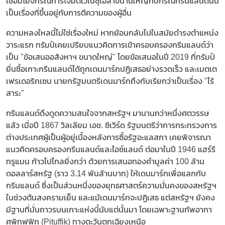
เชื่อมโยงกรณีการโจมตีเวเนซุเอลาขนานใหญ่กับกรณีกรีนแลนด์นั้น
เป็นเรื่องที่ขึ้นอยู่กับการตีความของผู้อื่น
ความหลงใหลนี้ไม่ใช่เรื่องใหม่ หากย้อนกลับไปในสมัยดำรงตำแหน่ง
วาระแรก ทรัมป์เคยเปรียบแนวคิดการเข้าครอบครองกรีนแลนด์ว่า
เป็น "ข้อเสนออสังหาฯ ขนาดใหญ่" โดยข้อเสนอในปี 2019 ที่ทรัมป์
ยื่นซื้อเกาะกรีนแลนด์ได้ถูกเดนมาร์กปฏิเสธอย่างรวดเร็ว และเมตเต
เฟรเดอริกเซน นายกรัฐมนตรีเดนมาร์กถึงกับเรียกว่าเป็นเรื่อง "ไร้
สาระ"
กรีนแลนด์ดึงดูดความสนใจจากสหรัฐฯ มานานกว่าหนึ่งศตวรรษ
แล้ว เมื่อปี 1867 วิลเลียม เอช. ซีเวิร์ด รัฐมนตรีว่าการกระทรวงการ
ต่างประเทศผู้เป็นผู้อยู่เบื้องหลังการซื้อรัฐอะแลสกา เคยพิจารณา
แนวคิดครอบครองกรีนแลนด์และไอซ์แลนด์ ต่อมาในปี 1946 แฮร์รี
ทรูแมน ก้าวไปไกลยิ่งกว่า ด้วยการเสนอทองคำมูลค่า 100 ล้าน
ดอลลาร์สหรัฐ (ราว 3.14 พันล้านบาท) ให้เดนมาร์กเพื่อแลกกับ
กรีนแลนด์ ซึ่งเป็นส่วนหนึ่งของยุทธศาสตร์ความมั่นคงของสหรัฐฯ
ในช่วงต้นสงครามเย็น และแม้เดนมาร์กจะปฏิเสธ แต่สหรัฐฯ ยังคง
มีฐานที่มั่นถาวรบนเกาะแห่งนี้นับแต่นั้นมา โดยเฉพาะฐานทัพอากา
ศพิทูฟฟิก (Pituffik) ทางตะวันตกเฉียงเหนือ