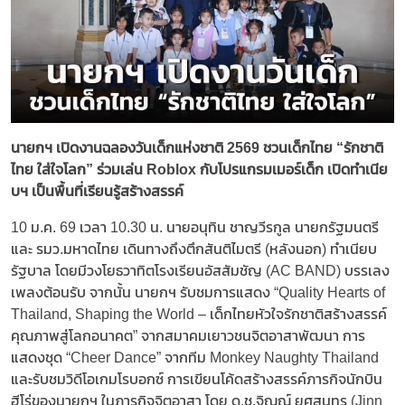
นายกฯ เปิดงานฉลองวันเด็กแห่งชาติ 2569 ชวนเด็กไทย “รักชาติ
ไทย ใส่ใจโลก” ร่วมเล่น Roblox กับโปรแกรมเมอร์เด็ก เปิดทำเนีย
บฯ เป็นพื้นที่เรียนรู้สร้างสรรค์
10 ม.ค. 69 เวลา 10.30 น. นายอนุทิน ชาญวีรกูล นายกรัฐมนตรี
และ รมว.มหาดไทย เดินทางถึงตึกสันติไมตรี (หลังนอก) ทำเนียบ
รัฐบาล โดยมีวงโยธวาทิตโรงเรียนอัสสัมชัญ (AC BAND) บรรเลง
เพลงต้อนรับ จากนั้น นายกฯ รับชมการแสดง “Quality Hearts of
Thailand, Shaping the World – เด็กไทยหัวใจรักชาติสร้างสรรค์
คุณภาพสู่โลกอนาคต” จากสมาคมเยาวชนจิตอาสาพัฒนา การ
แสดงชุด “Cheer Dance” จากทีม Monkey Naughty Thailand
และรับชมวิดีโอเกมโรบอกซ์ การเขียนโค้ดสร้างสรรค์ภารกิจนักบิน
ฮีโร่ของนายกฯ ในภารกิจจิตอาสา โดย ด.ช.จิณณ์ ยศสุนทร (Jinn