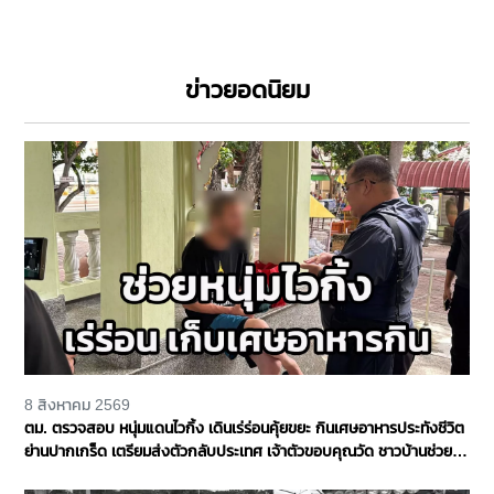
ข่าวยอดนิยม
8 สิงหาคม 2569
ตม. ตรวจสอบ หนุ่มแดนไวกิ้ง เดินเร่ร่อนคุ้ยขยะ กินเศษอาหารประทังชีวิต
ย่านปากเกร็ด เตรียมส่งตัวกลับประเทศ เจ้าตัวขอบคุณวัด ชาวบ้านช่วย
เหลือ จ.นนทบุรี