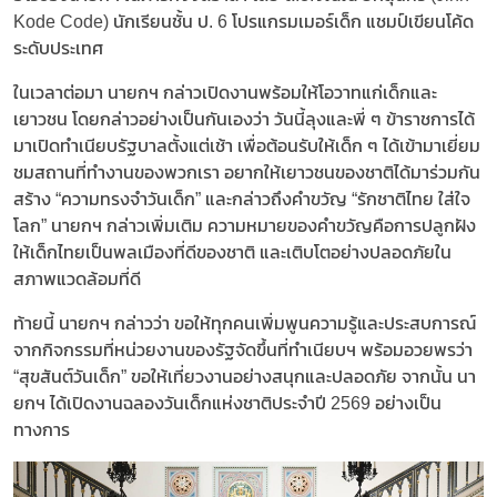
Kode Code) นักเรียนชั้น ป. 6 โปรแกรมเมอร์เด็ก แชมป์เขียนโค้ด
ระดับประเทศ
ในเวลาต่อมา นายกฯ กล่าวเปิดงานพร้อมให้โอวาทแก่เด็กและ
เยาวชน โดยกล่าวอย่างเป็นกันเองว่า วันนี้ลุงและพี่ ๆ ข้าราชการได้
มาเปิดทำเนียบรัฐบาลตั้งแต่เช้า เพื่อต้อนรับให้เด็ก ๆ ได้เข้ามาเยี่ยม
ชมสถานที่ทำงานของพวกเรา อยากให้เยาวชนของชาติได้มาร่วมกัน
สร้าง “ความทรงจำวันเด็ก” และกล่าวถึงคำขวัญ “รักชาติไทย ใส่ใจ
โลก” นายกฯ กล่าวเพิ่มเติม ความหมายของคำขวัญคือการปลูกฝัง
ให้เด็กไทยเป็นพลเมืองที่ดีของชาติ และเติบโตอย่างปลอดภัยใน
สภาพแวดล้อมที่ดี
ท้ายนี้ นายกฯ กล่าวว่า ขอให้ทุกคนเพิ่มพูนความรู้และประสบการณ์
จากกิจกรรมที่หน่วยงานของรัฐจัดขึ้นที่ทำเนียบฯ พร้อมอวยพรว่า
“สุขสันต์วันเด็ก” ขอให้เที่ยวงานอย่างสนุกและปลอดภัย จากนั้น นา
ยกฯ ได้เปิดงานฉลองวันเด็กแห่งชาติประจำปี 2569 อย่างเป็น
ทางการ