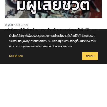
8 สิงหาคม 2569
หนุ่มวัย 21 ปีขับขี่รถจักรยานยนต์ชนกับรถอเนกประสงค์ เสียชีวิตกลาง
ถนนพุทธมณฑล สาย 4 จ.นครปฐม
เว็บไซต์นี้ใช้คุกกี้เพื่อปรับปรุงประสบการณ์การใช้งานเว็บไซต์ให้ผู้ใช้งานและจะ
รวบรวมข้อมูลพฤติกรรมการใช้งานระบบของผู้ใช้ การเรียกดูเว็บไซต์ของเราใน
หน้าต่างๆ กรุณายอมรับนโยบายความเป็นส่วนตัวของเรา
อ่านเพิ่มเติม
ยอมรับ
8 สิงหาคม 2569
มท.2 พลพีร์ สุวรรณฉวี นำชุดปฏิบัติการพิเศษกรมการปกครอง (DOPA