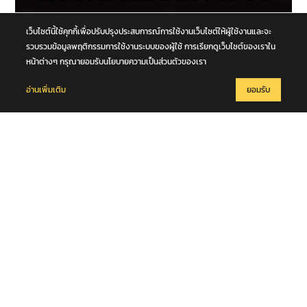
7 สิงหาคม 2569
เว็บไซต์นี้ใช้คุกกี้เพื่อปรับปรุงประสบการณ์การใช้งานเว็บไซต์ให้ผู้ใช้งานและจะ
สุดเศร้า! พบร่าง "เต้ ดราก้อนไฟว์" เสียชีวิตในแม่น้ำเจ้าพระยา
รวบรวมข้อมูลพฤติกรรมการใช้งานระบบของผู้ใช้ การเรียกดูเว็บไซต์ของเราใน
หน้าต่างๆ กรุณายอมรับนโยบายความเป็นส่วนตัวของเรา
อ่านเพิ่มเติม
ยอมรับ
7 สิงหาคม 2569
รวบเฒ่าวัยเกษียณหื่น ลวงเยาวชนหญิง (เด็กพิเศษ) ซ้อนท้ายรถ อ้างจะ
สอนวิชานวด ก่อนเลี้ยวเข้าโรงแรมกระทำชำเรา กลางกรุง