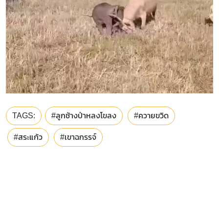
TAGS:
#ลูกช้างป่าหลงโขลง
#ควายขวิด
#สระแก้ว
#เขาฉกรรจ์