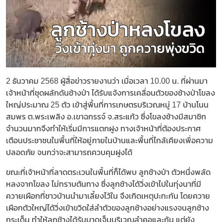
2 ธันวาคม 2568 ผู้สื่อข่าวรายงานว่า เมื่อเวลา 10.00 น. ที่ผ่านมา
เจ้าหน้าที่ชุดผลักดันช้างป่า ได้รับแจ้งการเคลื่อนตัวของช้างป่าโขลง
ใหญ่ประมาณ 25 ตัว เข้าสู่พื้นที่การเกษตรบริเวณหมู่ 17 บ้านโนน
สมพร ต.พระเพลิง อ.เขาฉกรรจ์ จ.สระแก้ว ซึ่งโขลงช้างมีสมาชิก
จำนวนมากจึงทำให้เริ่มมีการแตกฝูง ทางเจ้าหน้าที่ต้องประกาศ
เตือนประชาชนในพื้นที่ให้อยู่ภายในบ้านและพื้นที่ไกล้เคียงเพื่อความ
ปลอดภัย จนกว่าจะสามารถควบคุมฝูงได้
ขณะที่เจ้าหน้าที่ลาดตระเวนในพื้นที่ก็ได้พบ ลูกช้างป่า ตัวหนึ่งพลัด
หลงจากโขลง ไม่ทราบต้นทาง ซึ่งลูกช้างได้วิ่งเข้าไปในทุ่งนาที่มี
ควายเผือกที่ชาวบ้านนำมาเลี้ยงไว้ใน จึงเกิดเหตุปะทะกัน โดยควาย
เผือกตัวใหญ่ได้วิ่งเข้าขวิดใส่ลำตัวของลูกช้างอย่างแรงจนลูกช้าง
กระเด็น ทำให้ลูกช้างได้รับบาดเจ็บบริเวณลำคอและก้น แต่ยัง