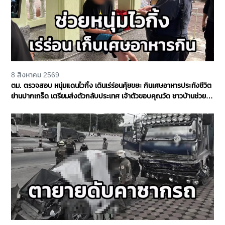
8 สิงหาคม 2569
ตม. ตรวจสอบ หนุ่มแดนไวกิ้ง เดินเร่ร่อนคุ้ยขยะ กินเศษอาหารประทังชีวิต
ย่านปากเกร็ด เตรียมส่งตัวกลับประเทศ เจ้าตัวขอบคุณวัด ชาวบ้านช่วย
เหลือ จ.นนทบุรี