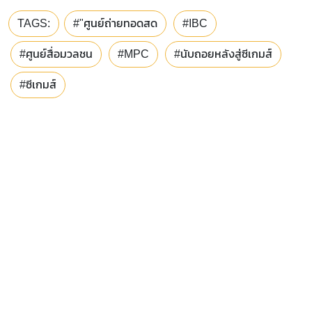
TAGS:
#"ศูนย์ถ่ายทอดสด
#IBC
#ศูนย์สื่อมวลชน
#MPC
#นับถอยหลังสู่ซีเกมส์
#ซีเกมส์