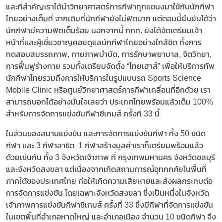
และที่สำคัญเราได้นำวิทยาศาสตร์การกีฬาทุกแขนงมาใช้กับนักกีฬา
ไทยอย่างเต็มที่ จากเดิมที่นักกีฬายังไม่ฟิตมาก แต่ตอนนี้ยืนยันได้ว่า
นักกีฬามีความฟิตเต็มร้อย นอกจากนี้ กกท. ยังได้จัดเตรียมเจ้า
หน้าที่และผู้เชี่ยวชาญคอยดูแลนักกีฬาไทยอย่างใกล้ชิด ทั้งการ
ทดสอบสมรรถภาพ, กายภาพบำบัด, การรักษาพยาบาล, จิตวิทยา,
การฟื้นฟูร่างกาย รวมทั้งเตรียมจัดตั้ง “ไทยเฮาส์” เพื่อให้บริการทัพ
นักกีฬาไทยรวมถึงการให้บริการในรูปแบบรถ Sports Science
Mobile Clinic หรือศูนย์วิทยาศาสตร์การกีฬาเคลื่อนที่อีกด้วย เรา
สามารถบอกได้อย่างมั่นใจเลยว่า ประเทศไทยพร้อมแล้วเต็ม 100%
สำหรับการจัดการแข่งขันกีฬาซีเกมส์ ครั้งที่ 33 นี้
ในส่วนของสนามแข่งขัน และการจัดการแข่งขันกีฬา ทั้ง 50 ชนิด
กีฬา และ 3 กีฬาสาธิต 1 กีฬาสร้างมูลค่าเราก็เตรียมพร้อมแล้ว
ด้วยเช่นกัน ทั้ง 3 จังหวัดเจ้าภาพ ที่ กรุงเทพมหานคร จังหวัดชลบุรี
และจังหวัดสงขลา แต่เนื่องจากเกิดสถานการณ์อุทกกภัยในพื้นที่
ภาคใต้ของประเทศไทย ก่อให้เกิดความเสียหายและส่งผลกระทบต่อ
การจัดการแข่งขัน โดยเฉพาะจังหวัดสงขลา ซึ่งเป็นหนึ่งในจังหวัด
เจ้าภาพการแข่งขันกีฬาซีเกมส์ ครั้งที่ 33 ซึ่งมีกีฬาที่จัดการแข่งขัน
ในเขตพื้นที่อำเภอหาดใหญ่ และอำเภอเมือง จำนวน 10 ชนิดกีฬา จึง