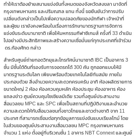
ทำให้เราต้องย้ายสนามแข่งขันทั้งหมดของจังหวัดสงขลา มาจัดที่
กรุงเทพมหานคร และปริมณฑล แทน ทั้งนี้ ขอยืนยันว่าการปรับ
เปลี่ยนดังกล่าวเป็นไปเพื่อความปลอดภัยของนักกีฬา เจ้าหน้าที่
และผู้ชม เรายังคงพร้อมในเรื่องการรักษามาตรฐานการจัดการ
แข่งขันระดับนานาชาติ เพื่อให้มหกรรมกีฬาซีเกมส์ ครั้งที่ 33 ดำเนิน
ไปอย่างมีประสิทธิภาพและสร้างความเชื่อมั่นแก่ทุกประเทศที่เข้าร่วม
ดร.ก้องศักด กล่าว
สำหรับศูนย์ถ่ายทอดวิทยุและโทรทัศน์นานาชาติ IBC เป็นอาคาร 3
ชั้น มีชั้นใต้ดินที่รองรับการจอดรถได้ 300 คัน ถูกออกแบบให้มี
มาตรฐานระดับโลก เพียบพร้อมด้วยเทคโนโลยีทันสมัย ภายใน
ประกอบด้วย สิ่งอำนวยความสะดวกครบครัน อาทิ ห้องผลิตรายการ
ขนาดใหญ่ 2 ห้อง ห้องควบคุมหลัก ห้องประชุม ห้องอาหาร ห้อง
แถลงข่าว ศูนย์ควบคุมโซเชียลมีเดีย รวมทั้งศูนย์ประสานงาน
สื่อมวลชน MPC และ SPC เพื่อเป็นสถานที่ปฏิบัติงานและอำนวย
ความสะดวกให้กับสื่อมวลชนทั้งชาวไทยและชาวต่างชาติ จาก 11
ประเทศ ที่สามารถเชื่อมต่อทุกข้อมูลการแข่งขันแบบเรียลไทม์ โดย
ในส่วนของศูนย์ประสานงานสื่อมวลชน MPC กรุงเทพมหานคร
จำนวน 1 แห่ง ตั้งอยู่ที่บริเวณชั้น 1 อาคาร NBT Connext และศูนย์