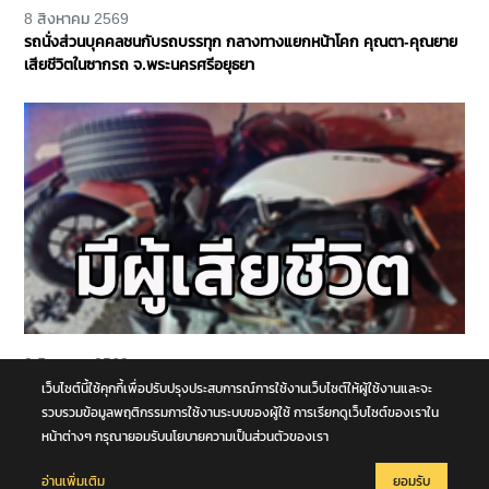
8 สิงหาคม 2569
รถนั่งส่วนบุคคลชนกับรถบรรทุก กลางทางแยกหน้าโคก คุณตา-คุณยาย
เสียชีวิตในซากรถ จ.พระนครศรีอยุธยา
8 สิงหาคม 2569
หนุ่มวัย 21 ปีขับขี่รถจักรยานยนต์ชนกับรถอเนกประสงค์ เสียชีวิตกลาง
เว็บไซต์นี้ใช้คุกกี้เพื่อปรับปรุงประสบการณ์การใช้งานเว็บไซต์ให้ผู้ใช้งานและจะ
ถนนพุทธมณฑล สาย 4 จ.นครปฐม
รวบรวมข้อมูลพฤติกรรมการใช้งานระบบของผู้ใช้ การเรียกดูเว็บไซต์ของเราใน
หน้าต่างๆ กรุณายอมรับนโยบายความเป็นส่วนตัวของเรา
อ่านเพิ่มเติม
ยอมรับ