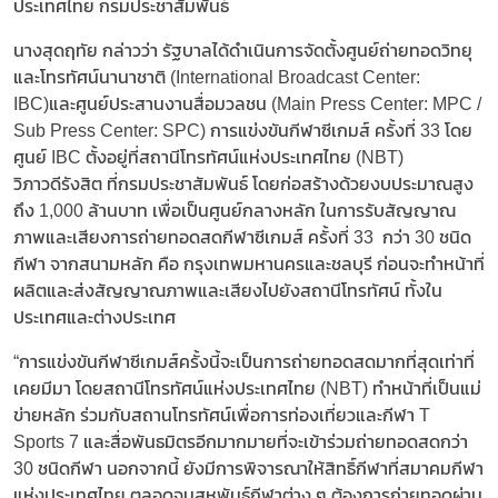
ประเทศไทย กรมประชาสัมพันธ์
นางสุดฤทัย กล่าวว่า รัฐบาลได้ดำเนินการจัดตั้งศูนย์ถ่ายทอดวิทยุ
และโทรทัศน์นานาชาติ (International Broadcast Center:
IBC)และศูนย์ประสานงานสื่อมวลชน (Main Press Center: MPC /
Sub Press Center: SPC) การแข่งขันกีฬาซีเกมส์ ครั้งที่ 33 โดย
ศูนย์ IBC ตั้งอยู่ที่สถานีโทรทัศน์แห่งประเทศไทย (NBT)
วิภาวดีรังสิต ที่กรมประชาสัมพันธ์ โดยก่อสร้างด้วยงบประมาณสูง
ถึง 1,000 ล้านบาท เพื่อเป็นศูนย์กลางหลัก ในการรับสัญญาณ
ภาพและเสียงการถ่ายทอดสดกีฬาซีเกมส์ ครั้งที่ 33 กว่า 30 ชนิด
กีฬา จากสนามหลัก คือ กรุงเทพมหานครและชลบุรี ก่อนจะทำหน้าที่
ผลิตและส่งสัญญาณภาพและเสียงไปยังสถานีโทรทัศน์ ทั้งใน
ประเทศและต่างประเทศ
“การแข่งขันกีฬาซีเกมส์ครั้งนี้จะเป็นการถ่ายทอดสดมากที่สุดเท่าที่
เคยมีมา โดยสถานีโทรทัศน์แห่งประเทศไทย (NBT) ทำหน้าที่เป็นแม่
ข่ายหลัก ร่วมกับสถานโทรทัศน์เพื่อการท่องเที่ยวและกีฬา T
Sports 7 และสื่อพันธมิตรอีกมากมายที่จะเข้าร่วมถ่ายทอดสดกว่า
30 ชนิดกีฬา นอกจากนี้ ยังมีการพิจารณาให้สิทธิ์กีฬาที่สมาคมกีฬา
แห่งประเทศไทย ตลอดจนสหพันธ์กีฬาต่าง ๆ ต้องการถ่ายทอดผ่าน