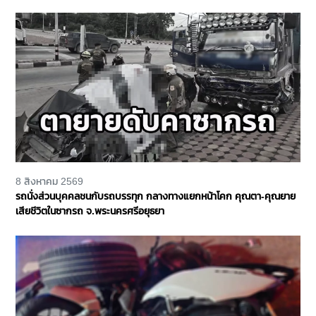
เหลือ จ.นนทบุรี
8 สิงหาคม 2569
รถนั่งส่วนบุคคลชนกับรถบรรทุก กลางทางแยกหน้าโคก คุณตา-คุณยาย
เสียชีวิตในซากรถ จ.พระนครศรีอยุธยา