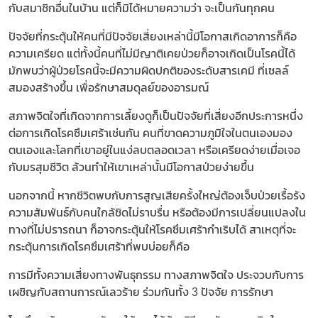
กับสมาชิกอื่นในบ้าน แต่ก็มิได้หมายความว่า จะเป็นกันทุกคน
ปัจจัยที่กระตุ้นให้คนที่มีปัจจัยเสี่ยงเหล่านี้มีโอกาสเกิดอาการก็คือ
ความเครียด แต่ทั้งนี้คนที่ไม่มีญาติเคยป่วยก็อาจเกิดเป็นโรคนี้ได้
มักพบว่าผู้ป่วยโรคนี้จะมีความผิดปกติของระดับสารเคมี ที่เซลล์
สมองสร้างขึ้น เพื่อรักษาสมดุลย์ของอารมณ์
สภาพจิตใจที่เกิดจากการเลี้ยงดูก็เป็นปัจจัยที่เสี่ยงอีกประการหนึ่ง
ต่อการเกิดโรคซึมเศร้าเช่นกัน คนที่ขาดความภูมิใจในตนเองมอง
ตนเองและโลกที่เขาอยู่ในแง่ลบตลอดเวลา หรือเครียดง่ายเมื่อเจอ
กับมรสุมชีวิต ล้วนทำให้เขาเหล่านั้นมีโอกาสป่วยง่ายขึ้น
นอกจากนี้ หากชีวิตพบกับการสูญเสียครั้งใหญ่ต้องเจ็บป่วยเรื้อรัง
ความสัมพันธ์กับคนใกล้ชิดไม่ราบรื่น หรือต้องมีการเปลี่ยนแปลงใน
ทางที่ไม่ปรารถนา ก็อาจกระตุ้นให้โรคซึมเศร้ากำเริบได้ สาเหตุที่จะ
กระตุ้นการเกิดโรคซึมเศร้าที่พบบ่อยก็คือ
การมีทั้งความเสี่ยงทางพันธุกรรม ทางสภาพจิตใจ ประจวบกับการ
เผชิญกับสถานการณ์เลวร้าย ร่วมกันทั้ง 3 ปัจจัย การรักษา