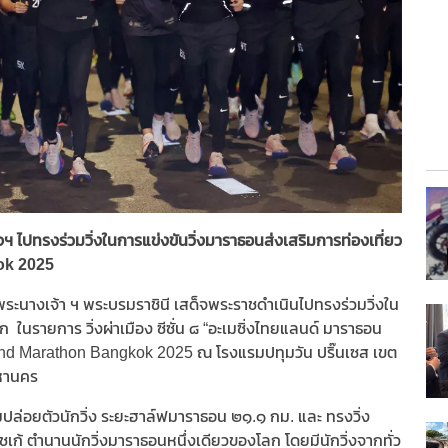
 ไปทรงร่วมวิ่งในการแข่งขันวิ่งมาราธอนส่งเสริมการท่องเที่ยว
ok 2025
ระนางเจ้า ฯ พระบรมราชินี เสด็จพระราชดำเนินไปทรงร่วมวิ่งใน
ก ในรายการ วิ่งผ่าเมือง ซีซั่น ๘ “อะเมซิ่งไทยแลนด์ มาราธอน
land Marathon Bangkok 2025 ณ โรงแรมปทุมวัน ปริ๊นเซส เขต
หานคร
ล่อยตัวนักวิ่ง ระยะฮาล์ฟมาราธอน ๒๑.๑ กม. และ ทรงวิ่ง
ก้ ตำนานนักวิ่งมาราธอนหนึ่งเดียวของโลก โดยมีนักวิ่งจากทั่ว