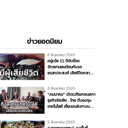
ข่าวยอดนิยม
8 สิงหาคม 2569
หนุ่มวัย 21 ปีขับขี่รถ
จักรยานยนต์ชนกับรถ
อเนกประสงค์ เสียชีวิตกลาง
ถนนพุทธมณฑล สาย 4
จ.นครปฐม
8 สิงหาคม 2569
“คมนาคม” เปิดเวทีเอกชนสภา
ธุรกิจรัสเซีย - ไทย ดึงลงทุน
เทคโนโลยี เชื่อมขนส่งทางบก -
ราง - น้ำ - อากาศ หนุนไทยสู่
ศูนย์กลางโลจิสติกส์ภูมิภาค
8 สิงหาคม 2569
“นายสรรเพชญ” ลงพื้นที่