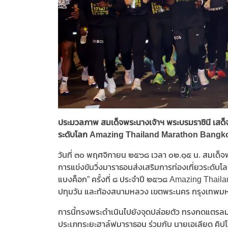
ประมวลภาพ สมเด็จพระนางเจ้าฯ พระบรมราชินี เสด็จฯ
ระดับโลก Amazing Thailand Marathon Bangk
วันที่ ๓๐ พฤศจิกายน ๒๕๖๘ เวลา ๐๒.๑๕ น. สมเด็จพ
การแข่งขันวิ่งมาราธอนส่งเสริมการท่องเที่ยวระดับโล
แบงค็อก” ครั้งที่ ๘ ประจำปี ๒๕๖๘ Amazing Thai
ปทุมวัน และท้องสนามหลวง เขตพระนคร กรุงเทพม
การนี้ทรงพระดำเนินไปยังจุดปล่อยตัว ทรงกดแตรลมป
ประเภทระยะฮาล์ฟมาราธอน ร่วมกับ นายเอเลียด คิปโชเ