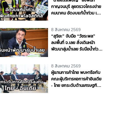
กาญจนบุรี ลุยตรวจโครงข่าย
คมนาคม อัดงบแก้น้ำท่วม เพิ่ม
ศักยภาพโลจิสติกส์ สร้าง
โอกาสทางเศรษฐกิจ
8 สิงหาคม 2569
“สุริยะ” จับมือ “วัชระพล”
ลงพื้นที่ จ.เลย สั่งเดินหน้า
พัฒนาลุ่มน้ำเลย รับมือน้ำท่วม
- น้ำแล้ง พร้อมขับเคลื่อน
โครงการพัฒนาแหล่งน้ำตาม
8 สิงหาคม 2569
แนวพระราชดำริ หนุนความ
ผู้แทนการค้าไทย พบหารือกับ
มั่นคงด้านน้ำให้ประชาชนและ
คณะผู้บริหารหอการค้าอินเดีย
ภาคการเกษตร
- ไทย ยกระดับด้านเศรษฐกิจ
การค้า และการลงทุนระหว่าง
ประเทศ