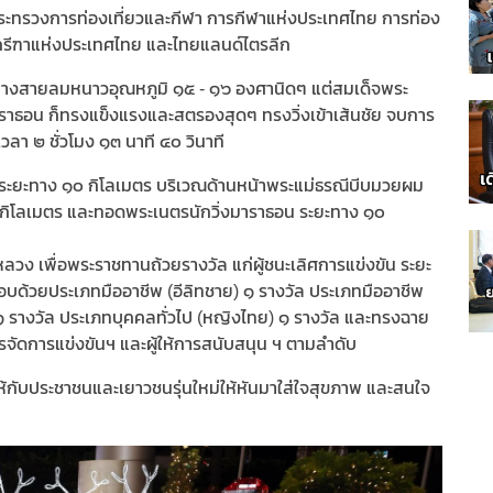
กระทรวงการท่องเที่ยวและกีฬา การกีฬาแห่งประเทศไทย การท่อง
รีฑาแห่งประเทศไทย และไทยแลนด์ไตรลีก
ามกลางสายลมหนาวอุณหภูมิ ๑๕ - ๑๖ องศานิดๆ แต่สมเด็จพระ
าราธอน ก็ทรงแข็งแรงและสตรองสุดๆ ทรงวิ่งเข้าเส้นชัย จบการ
ลา ๒ ชั่วโมง ๑๓ นาที ๔๐ วินาที
ง ระยะทาง ๑๐ กิโลเมตร บริเวณด้านหน้าพระแม่ธรณีบีบมวยผม
กิโลเมตร และทอดพระเนตรนักวิ่งมาราธอน ระยะทาง ๑๐
วง เพื่อพระราชทานถ้วยรางวัล แก่ผู้ชนะเลิศการแข่งขัน ระยะ
ด้วยประเภทมืออาชีพ (อีลิทชาย) ๑ รางวัล ประเภทมืออาชีพ
 ๑ รางวัล ประเภทบุคคลทั่วไป (หญิงไทย) ๑ รางวัล และทรงฉาย
รจัดการแข่งขันฯ และผู้ให้การสนับสนุน ฯ ตามลำดับ
ับประชาชนและเยาวชนรุ่นใหม่ให้หันมาใส่ใจสุขภาพ และสนใจ