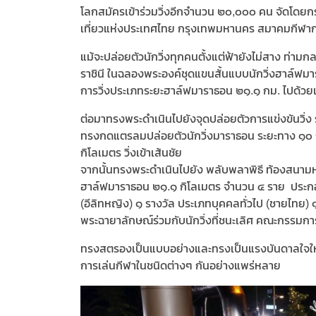
โลกสมัครเข้าร่วมวิ่งอีกจำนวน ๒๐,๐๐๐ คน จัดโดย
เที่ยวแห่งประเทศไทย กรุงเทพมหานคร สมาคมกีฬาก
แม้จะปล่อยตัวนักวิ่งทุกคนตั้งแต่ฟ้ายังไม่สาง ท่
ราชินี ในฉลองพระองค์ชุดแขนสั้นแบบนักวิ่งฮาล์ฟม
การวิ่งประเภทระยะฮาล์ฟมาราธอน ๒๑.๑ กม. ไปด้วยเว
ต่อมาทรงพระดำเนินไปยังจุดปล่อยตัวการแข่งขันวิ่
ทรงกดแตรลมปล่อยตัวนักวิ่งมาราธอน ระยะทาง ๑๐ 
กิโลเมตร วิ่งเข้าเส้นชัย
จากนั้นทรงพระดำเนินไปยัง พลับพลาพิธี ท้องสนามหล
ฮาล์ฟมาราธอน ๒๑.๑ กิโลเมตร จำนวน ๔ ราย ประกอบ
(อีลิทหญิง) ๑ รางวัล ประเภทบุคคลทั่วไป (ชายไทย)
พระฉายาลักษณ์ร่วมกับนักวิ่งที่ชนะเลิศ คณะกรรมกา
ทรงสตรองเป็นแบบอย่างและทรงเป็นแรงบันดาลใจให้ก
การเล่นกีฬาในชนิดต่างๆ กันอย่างแพร่หลาย