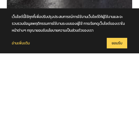
6 สิงหาคม 2569
เว็บไซต์นี้ใช้คุกกี้เพื่อปรับปรุงประสบการณ์การใช้งานเว็บไซต์ให้ผู้ใช้งานและจะ
หนุ่มวัย 42 ปีข้ามถนน ถูกรถตู้เฉี่ยวชนร่างกระเด็น รถบัสตามหลังทับซ้ำ
รวบรวมข้อมูลพฤติกรรมการใช้งานระบบของผู้ใช้ การเรียกดูเว็บไซต์ของเราใน
เสียชีวิตกลางถนนพหลโยธิน จ.ปทุมธานี
หน้าต่างๆ กรุณายอมรับนโยบายความเป็นส่วนตัวของเรา
อ่านเพิ่มเติม
ยอมรับ
6 สิงหาคม 2569
พี่ชาย "ฮลุน โซโล่" เผย การชันสูตรจากทางจอร์เจีย เก็บอวัยวะ และ เก็บ
DNA ไว้บางส่วน ส่วนสาเหตุการเสียชีวิตยังไม่ส่งมา