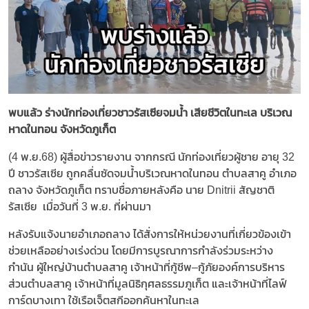
พบแล้ว ร่างนักท่องเที่ยวชาวรัสเซียจมน้ำ เสียชีวิตในทะเล บริเวณ
หาดในทอน จังหวัดภูเก็ต
(4 พ.ย.68) ผู้สื่อข่าวรายงาน จากกรณี นักท่องเที่ยวผู้ชาย อายุ 32
ปี ชาวรัสเซีย ถูกคลื่นซัดจมน้ำบริเวณหาดในทอน ตำบลสาคู อำเภอ
ถลาง จังหวัดภูเก็ต ทราบชื่อภายหลังคือ นาย Dnitrii สัญชาติ
รัสเซีย เมื่อวันที่ 3 พ.ย. ที่ผ่านมา
หลังรับแจ้งนายอำเภอถลาง ได้สั่งการให้หน่วยงานที่เกี่ยวข้องเข้า
ช่วยเหลืออย่างเร่งด่วน โดยมีการบูรณาการกำลังร่วมระหว่าง
กำนัน ผู้ใหญ่บ้านตำบลสาคู เจ้าหน้าที่กู้ชีพ–กู้ภัยองค์การบริหาร
ส่วนตำบลสาคู เจ้าหน้าที่มูลนิธิกุศลธรรมภูเก็ต และเจ้าหน้าที่ไลฟ์
การ์ดบางเทา ใช้เรือเจ็ตสกีออกค้นหาในทะเล