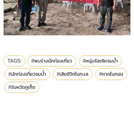
TAGS:
#พบร่างนักท่องเที่ยว
#หนุ่มรัสเซียจมน้ำ
#นักท่องเที่ยวจมน้ำ
#เสียชีวิตในทะเล
#หาดในทอน
#จังหวัดภูเก็ต