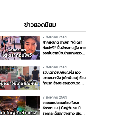
ข่าวยอดนิยม
7 สิงหาคม 2569
ฝากสังเกต ตามหา "เต้ ดรา
ก้อนไฟว์" ปั่นจักรยานคู่ใจ หาย
ออกไปจากบ้านย่านบางกรวย
แฟนสาวเห็นผิดปกติ รุดแจ้ง
ความหวั่นเกิดเหตุร้าย
7 สิงหาคม 2569
รวบเฒ่าวัยเกษียณหื่น ลวง
เยาวชนหญิง (เด็กพิเศษ) ซ้อน
ท้ายรถ อ้างจะสอนวิชานวด
ก่อนเลี้ยวเข้าโรงแรมกระทำ
ชำเรา กลางกรุง
7 สิงหาคม 2569
รถอเนกประสงค์ชนกับรถ
จักรยาน หนุ่มใหญ่วัย 50 ปี
ร่างกระเด็นตกข้างทาง เสีย