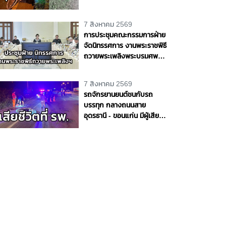
ชีวิตริมถนนสายบางขันธ์ -
หนองเสือ จ.ปทุมธานี
7 สิงหาคม 2569
การประชุมคณะกรรมการฝ่าย
จัดนิทรรศการ งานพระราชพิธี
ถวายพระเพลิงพระบรมศพ
สมเด็จพระนางเจ้าสิริกิติ์
พระบรมราชินีนาถ พระบรม
7 สิงหาคม 2569
ราชชนนีพันปีหลวง
รถจักรยานยนต์ชนกับรถ
บรรทุก กลางถนนสาย
อุดรธานี - ขอนแก่น มีผู้เสีย
ชีวิต 1 ราย จ.อุดรธานี