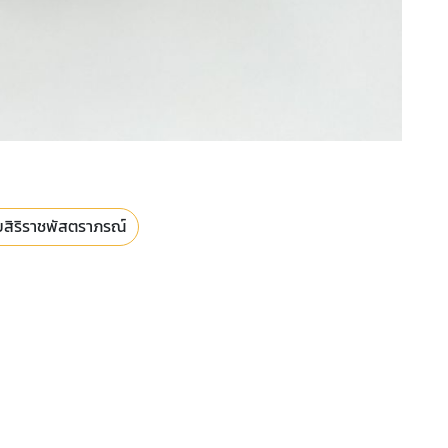
สิริราชพัสตราภรณ์