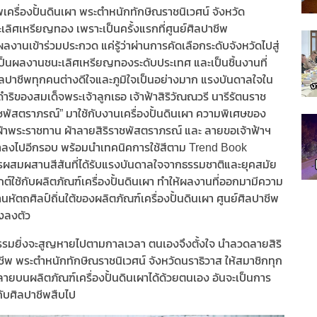
ีพเครื่องปั้นดินเผา พระตำหนักทักษิณราชนิเวศน์ จังหวัด
นะเลิศเหรียญทอง เพราะเป็นครั้งแรกที่ศูนย์ศิลปาชีพ
ผลงานเข้าร่วมประกวด แค่รู้ว่าผ่านการคัดเลือกระดับจังหวัดไปสู่
ให้เป็นผลงานชนะเลิศเหรียญทองระดับประเทศ และเป็นชิ้นงานที่
ปาชีพทุกคนต่างดีใจและภูมิใจเป็นอย่างมาก แรงบันดาลใจใน
ำริของสมเด็จพระเจ้าลูกเธอ เจ้าฟ้าสิริวัณณวรี นารีรัตนราช
ัสตราภรณ์” มาใช้กับงานเครื่องปั้นดินเผา ความพิเศษของ
ายผ้าพระราชทาน ผ้าลายสิริราชพัสตราภรณ์ และ ลายขอเจ้าฟ้าฯ
้ำลงไปอีกรอบ พร้อมนำเทคนิคการใช้สีตาม Trend Book
ผสมผสานสีสันที่ได้รับแรงบันดาลใจจากธรรมชาติและยุคสมัย
ใช้กับผลิตภัณฑ์เครื่องปั้นดินเผา ทำให้ผลงานที่ออกมามีความ
ตถศิลป์ถิ่นใต้ของผลิตภัณฑ์เครื่องปั้นดินเผา ศูนย์ศิลปาชีพ
างลงตัว
ถกรรมยิ่งจะสูญหายไปตามกาลเวลา ตนเองจึงตั้งใจ นำลวดลายสิริ
ีพ พระตำหนักทักษิณราชนิเวศน์ จังหวัดนราธิวาส ให้สมาชิกทุก
บนผลิตภัณฑ์เครื่องปั้นดินเผาได้ด้วยตนเอง อันจะเป็นการ
่กับศิลปาชีพสืบไป