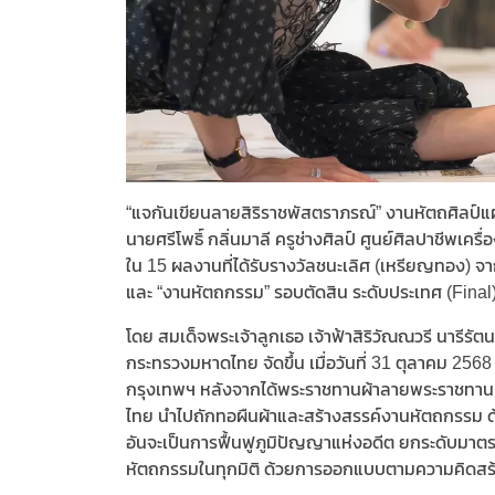
“แจกันเขียนลายสิริราชพัสตราภรณ์” งานหัตถศิลป์แผ่
นายศรีโพธิ์ กลิ่นมาลี ครูช่างศิลป์ ศูนย์ศิลปาชีพเคร
ใน 15 ผลงานที่ได้รับรางวัลชนะเลิศ (เหรียญทอง) 
และ “งานหัตถกรรม” รอบตัดสิน ระดับประเทศ (Final
โดย สมเด็จพระเจ้าลูกเธอ เจ้าฟ้าสิริวัณณวรี นา
กระทรวงมหาดไทย จัดขึ้น เมื่อวันที่ 31 ตุลาคม 25
กรุงเทพฯ หลังจากได้พระราชทานผ้าลายพระราชทาน “
ไทย นำไปถักทอผืนผ้าและสร้างสรรค์งานหัตถกรร
อันจะเป็นการฟื้นฟูภูมิปัญญาแห่งอดีต ยกระดับม
หัตถกรรมในทุกมิติ ด้วยการออกแบบตามความคิดสร้