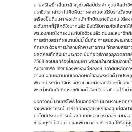
นายศรีโพธิ์ กลิ่นมาลี ครูช่างศิลป์ประจำ ศูนย์ศิลปาช
นราธิวาส เล่าว่า ไม่คิดฝันว่า ผลงานจะได้รับรางวัลช
เครื่องปั้นดินเผา พระตำหนักทักษิณราชนิเวศน์ ได้ส่ง
ระดับภาคก็รู้สึกดีใจมากแล้ว ยิ่งได้รับการคัดเลือก
พระองค์หญิงทรงประทับใจด้วยแล้ว ตนและสมาชิกศิล
การสร้างสรรค์ผลงานชิ้นนี้ นั่นคือ การสนองพระราชด
กัญญา ด้วยการนำลายผ้าพระราชทาน “ผ้าลายสิริราชพ
ผลิตภัณฑ์ที่ส่งเข้าประกวด นั่นคือ วิธีการฉลุลวดล
2568 ลงบนเครื่องปั้นดินเผา พร้อมนำมาเขียนลายซ
Autumn/Winter ของพระองค์หญิงฯ ที่อาศัยหลักการ
ต่างๆ ผสมผสานกับเอกลักษณ์ของพระองค์ มาประยุกต์
พิเศษ ประณีต วิจิตร งดงาม และคงเอกลักษณ์ของงานหั
พระตำหนักทักษิณราชนิเวศน์ จังหวัดนราธิวาสไว้อย่
นอกจากนี้ นายศรีโพธิ์ ได้บอกอีกว่า นับวันงานหัต
ราชพัสตราภรณ์ มาถ่ายทอดสู่สมาชิกของศูนย์ศิลปาช
คนได้มีประสบการณ์และมีทักษะ สามารถออกแบบฉลุลาย
ช่วยอนุรักษ์ สืบสาน และพัฒนางานหัตถศิลป์ให้อยู่คู