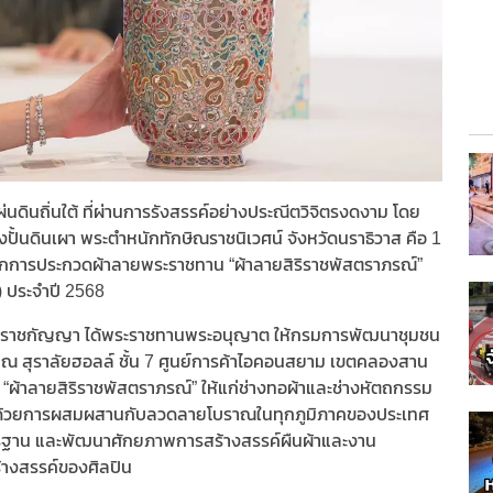
นดินถิ่นใต้ ที่ผ่านการรังสรรค์อย่างประณีตวิจิตรงดงาม โดย
ื่องปั้นดินเผา พระตำหนักทักษิณราชนิเวศน์ จังหวัดนราธิวาส คือ 1
จากการประกวดผ้าลายพระราชทาน “ผ้าลายสิริราชพัสตราภรณ์”
) ประจำปี 2568
รีรัตนราชกัญญา ได้พระราชทานพระอนุญาต ให้กรมการพัฒนาชุมชน
68 ณ สุราลัยฮอลล์ ชั้น 7 ศูนย์การค้าไอคอนสยาม เขตคลองสาน
ผ้าลายสิริราชพัสตราภรณ์” ให้แก่ช่างทอผ้าและช่างหัตถกรรม
ม ด้วยการผสมผสานกับลวดลายโบราณในทุกภูมิภาคของประเทศ
าตรฐาน และพัฒนาศักยภาพการสร้างสรรค์ผืนผ้าและงาน
างสรรค์ของศิลปิน