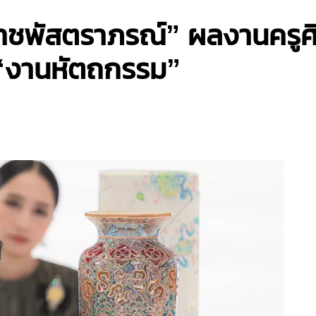
ราชพัสตราภรณ์” ผลงานครูศิ
 “งานหัตถกรรม”