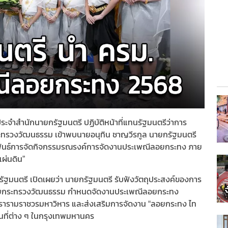
ประจำสำนักนายกรัฐมนตรี ปฏิบัติหน้าที่แทนรัฐมนตรีว่าการ
ระทรวงวัฒนธรรม เข้าพบนายอนุทิน ชาญวีรกูล นายกรัฐมนตรี
มพันธ์การจัดกิจกรรมรณรงค์การจัดงานประเพณีลอยกระทง ภาย
ผ่นดิน”
ัฐมนตรี เปิดเผยว่า นายกรัฐมนตรี รับฟังวัตถุประสงค์ของการ
โดยกระทรวงวัฒนธรรม กำหนดจัดงานประเพณีลอยกระทง
ชวรารามราชวรมหาวิหาร และส่งเสริมการจัดงาน “ลอยกระทง ไท
ื้นที่ต่าง ๆ ในกรุงเทพมหานคร