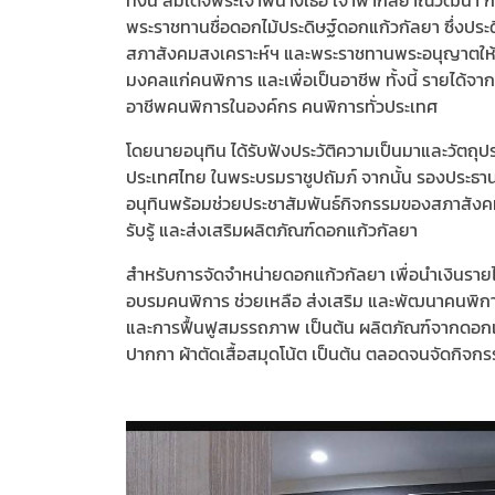
ทั้งนี้ สมเด็จพระเจ้าพี่นางเธอ เจ้าฟ้ากัลยาณิวั
พระราชทานชื่อดอกไม้ประดิษฐ์ดอกแก้วกัลยา ซึ่งป
สภาสังคมสงเคราะห์ฯ และพระราชทานพระอนุญาตให้ใช้
มงคลแก่คนพิการ และเพื่อเป็นอาชีพ ทั้งนี้ รายได
อาชีพคนพิการในองค์กร คนพิการทั่วประเทศ
โดยนายอนุทิน ได้รับฟังประวัติความเป็นมาและวัตถ
ประเทศไทย ในพระบรมราชูปถัมภ์ จากนั้น รองประธา
อนุทินพร้อมช่วยประชาสัมพันธ์กิจกรรมของสภาสังค
รับรู้ และส่งเสริมผลิตภัณฑ์ดอกแก้วกัลยา
สำหรับการจัดจำหน่ายดอกแก้วกัลยา เพื่อนำเงินรา
อบรมคนพิการ ช่วยเหลือ ส่งเสริม และพัฒนาคนพิกา
และการฟื้นฟูสมรรถภาพ เป็นต้น ผลิตภัณฑ์จากดอกแก้ว
ปากกา ผ้าตัดเสื้อสมุดโน้ต เป็นต้น ตลอดจนจัดกิจก