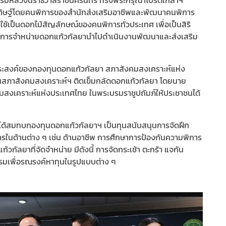
ฒนา กรมหลวงนราธิวาสราชนครินทร์ ทรงพระกรุณาโปรดเกล้าฯ
ระดิษฐ์โดยคนพิการของสำนักส่งเสริมอาชีพและพัฒนาคนพิการ
เป็นดอกไม้สัญลักษณ์ของคนพิการทั่วประเทศ เพื่อเป็นสิริ
้จากการจำหน่ายดอกแก้วกัลยานำไปดำเนินงานพัฒนาและส่งเสริม
ุประสงค์ของกองทุนดอกแก้วกัลยา สภาสังคมสงเคราะห์แห่ง
นสภาสังคมสงเคราะห์ฯ ติดเข็มกลัดดอกแก้วกัลยา โดยนาย
มสงเคราะห์แห่งประเทศไทย ในพระบรมราชูปถัมภ์ให้ประชาชนได้
ยได้สมทบกองทุนดอกแก้วกัลยาฯ เป็นทุนสนับสนุนการจัดฝึก
รในด้านต่าง ๆ เช่น ด้านอาชีพ การศึกษาการป้องกันความพิการ
กัลยาที่จัดจำหน่าย มีดังนี้ การจัดกระเช้า ตะกร้า แจกัน
รรมเพื่อรณรงค์หาทุนในรูปแบบต่าง ๆ