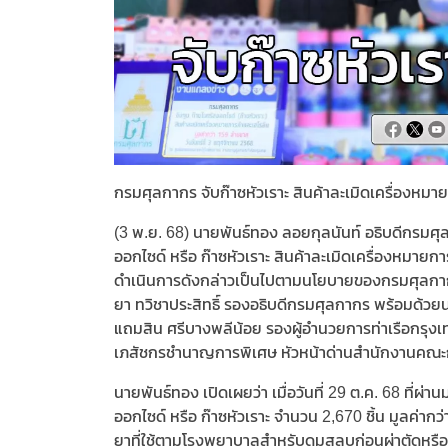
กรมศุลกากร จับก๊าซหัวเราะ สินค้าละเมิดเครื่องหมา
(3 พ.ย. 68) นายพันธ์ทอง ลอยกุลนันท์ อธิบดีกรม
ออกไซด์ หรือ ก๊าซหัวเราะ สินค้าละเมิดเครื่องหมายก
ดำเนินการดังกล่าวเป็นไปตามนโยบายของกรมศุลกาก
ยา ทวิชาประสิทธิ์ รองอธิบดีกรมศุลกากร พร้อมด้วย
แถมสิน ศรีบางพลีน้อย รองผู้อำนวยการท่าเรือกรุงเ
เภสัชกรชำนาญการพิเศษ หัวหน้าด่านสำนักงานคณะก
นายพันธ์ทอง เปิดเผยว่า เมื่อวันที่ 29 ต.ค. 68 ที่ผ
ออกไซด์ หรือ ก๊าซหัวเราะ จำนวน 2,670 ชิ้น มูลค่าก
ยาที่ใช้ตามโรงพยาบาลสำหรับดมสลบก่อนผ่าตัดหรือ