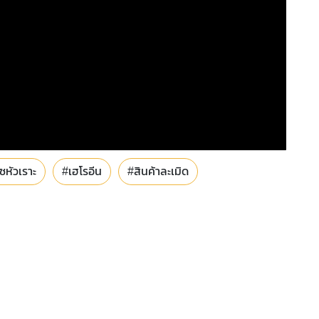
ซหัวเราะ
#เฮโรอีน
#สินค้าละเมิด