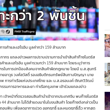
ยการค้าและเฮโรอีน มูลค่ากว่า 159 ล้านบาท
ศุลกากร แถลงข่าวผลการปราบปรามการนำเข้าสินค้าก๊าซไนตรัส
ารค้าและเฮโรอีน มูลค่ารวมกว่า 159 ล้านบาท โดยระบุว่าการ
รในการปกป้องสังคมจากสินค้าผิดกฎหมาย โดยมี น.ส.สุนทรี
นายอาวุธ วงศ์สวัสดิ์ รองอธิบดีกรมทรัพย์สินทางปัญญา นาย
ทพ การท่าเรือแห่งประเทศไทย และ น.ส.อรอนงค์ ตัณฑวิวัฒน์
รรมการอาหารและยา ท่าเรือกรุงเทพ เข้าร่วมแถลงข่าว
่านมา เจ้าหน้าที่ตรวจสอบสินค้านำเข้าจากประเทศจีน พบก๊าซไนตรัส
ว่า 44 ล้านบาท ไม่ได้สำแดงมาในใบขนสินค้า โดยก๊าซดังกล่าวเป็น
ถอนฟัน เพื่อลดอาการปวด ออกฤทธิ์ และหมดฤทธิ์เร็ว หากสูด