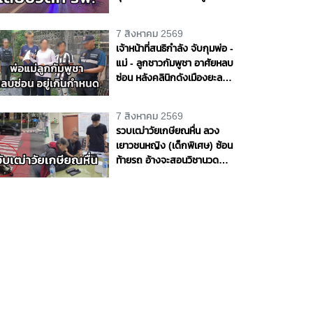
ชีวิต 1 ราย จ.อุดรธานี
7 สิงหาคม 2569
เจ้าหน้าที่สนธิกำลัง จับกุมพ่อ -
แม่ - ลูกชาวกัมพูชา อาศัยหลบ
ซ่อน หลังคลินิกดังเมืองยะลา
พบอยู่เกินกำหนด
7 สิงหาคม 2569
รวบเฒ่าวัยเกษียณหื่น ลวง
เยาวชนหญิง (เด็กพิเศษ) ซ้อน
ท้ายรถ อ้างจะสอนวิชานวด
ก่อนเลี้ยวเข้าโรงแรมกระทำ
ชำเรา กลางกรุง