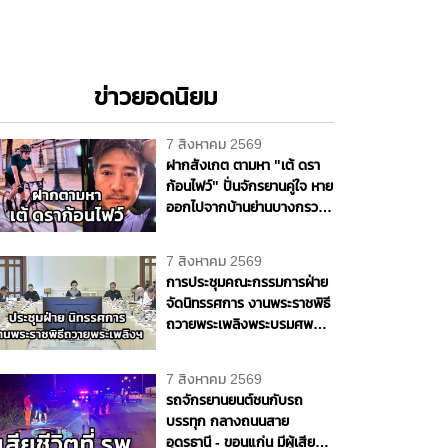
ข่าวยอดนิยม
7 สิงหาคม 2569
ฝากสังเกต ตามหา "เต้ ดรา
ก้อนไฟว์" ปั่นจักรยานคู่ใจ หาย
ออกไปจากบ้านย่านบางกรวย
แฟนสาวเห็นผิดปกติ รุดแจ้ง
ความหวั่นเกิดเหตุร้าย
7 สิงหาคม 2569
การประชุมคณะกรรมการฝ่าย
จัดนิทรรศการ งานพระราชพิธี
ถวายพระเพลิงพระบรมศพ
สมเด็จพระนางเจ้าสิริกิติ์
พระบรมราชินีนาถ พระบรม
7 สิงหาคม 2569
ราชชนนีพันปีหลวง
รถจักรยานยนต์ชนกับรถ
บรรทุก กลางถนนสาย
อุดรธานี - ขอนแก่น มีผู้เสีย