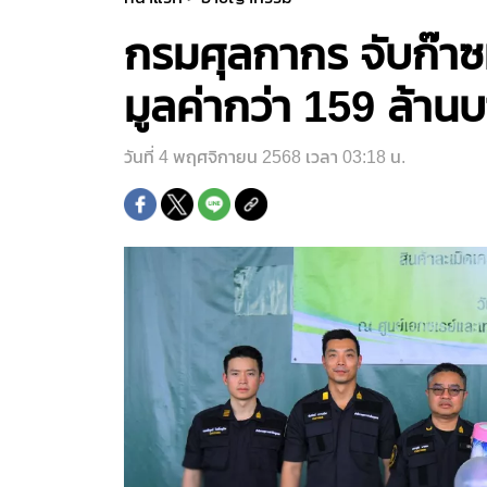
กรมศุลกากร จับก๊าซห
มูลค่ากว่า 159 ล้าน
วันที่ 4 พฤศจิกายน 2568 เวลา 03:18 น.