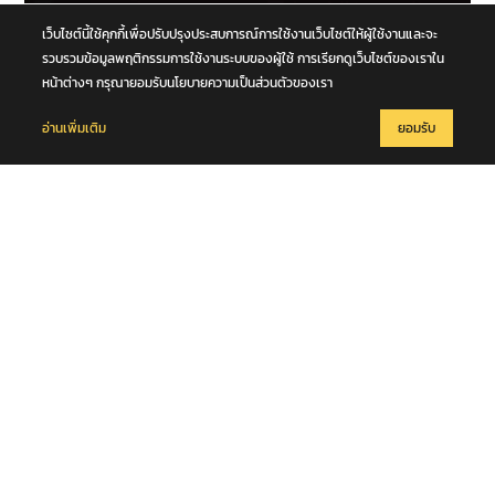
7 สิงหาคม 2569
เว็บไซต์นี้ใช้คุกกี้เพื่อปรับปรุงประสบการณ์การใช้งานเว็บไซต์ให้ผู้ใช้งานและจะ
สุดเศร้า! พบร่าง "เต้ ดราก้อนไฟว์" เสียชีวิตในแม่น้ำเจ้าพระยา
รวบรวมข้อมูลพฤติกรรมการใช้งานระบบของผู้ใช้ การเรียกดูเว็บไซต์ของเราใน
หน้าต่างๆ กรุณายอมรับนโยบายความเป็นส่วนตัวของเรา
อ่านเพิ่มเติม
ยอมรับ
7 สิงหาคม 2569
รวบเฒ่าวัยเกษียณหื่น ลวงเยาวชนหญิง (เด็กพิเศษ) ซ้อนท้ายรถ อ้างจะ
สอนวิชานวด ก่อนเลี้ยวเข้าโรงแรมกระทำชำเรา กลางกรุง