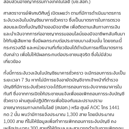
สอบสวนอาชญากรรมทางเทคโนโลยี (บช.สอท.)
ศาสตราจารย์พิเศษวิศิษฏ์ เปิดเผยว่า ตามที่มีการดำเนินมาตรการ
ระงับวงเงินในบัญชีธนาคารชั่วคราว ซึ่งเป็นมาตรการในการตรวจ
สอบและปิดกั้นบัญชีม้าของมิจฉาชีพ เพื่อติดตามเส้นทางการเงิน
และนำเงินจากการก่ออาชญากรรมออนไลน์ของมิจฉาชีพกลับคืนมา
ให้กับผู้เสียหาย ซึ่งมีผลกระทบต่อประชาชนบางส่วนนั้น โดยขณะนี้
กระทรวงดีอี และหน่วยงานที่เกี่ยวข้องได้ดำเนินการแก้ไขมาตรการ
ดังกล่าว เพื่อไม่ให้มีผลกระทบต่อประชาชนสุจริต ซึ่งไม่มีส่วน
เกี่ยวข้อง
ทั้งนี้การระงับวงเงินในบัญชีธนาคารชั่วคราว จะมีกรอบการระงับเป็น
ระยะเวลา 7 วัน หากไม่มีการแจ้งอายัดบัญชีจากเจ้าหน้าที่ตำรวจ
บัญชีที่มีการระงับชั่วคราวจะได้รับการถอนการระงับจากธนาคารใน
ทันที ซึ่งจากการเปิดให้ประชาชนแจ้งเพื่อขอเพิกถอนการระงับบัญชี
ชั่วคราว ผ่านศูนย์ปฏิบัติการเพื่อป้องกันและปราบปราม
อาชญากรรมทางเทคโนโลยี (ศปอท.) หรือ ศูนย์ AOC โทร 1441
กด 2 นั้น พบว่ามีการแจ้งประมาณ 1,300 สาย โดยมีประมาณ
1,000 สาย ที่ไม่ให้ข้อมูลเพื่อทำการเพิกถอนการระงับบัญชี คง
เหลือประมาณ 300 สายที่ให้ข้อมูล และสามารถดำเนินการเพิกถอน