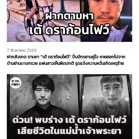
7 สิงหาคม 2569
ฝากสังเกต ตามหา "เต้ ดราก้อนไฟว์" ปั่นจักรยานคู่ใจ หายออกไปจาก
บ้านย่านบางกรวย แฟนสาวเห็นผิดปกติ รุดแจ้งความหวั่นเกิดเหตุร้าย