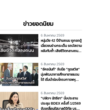
ข่าวยอดนิยม
6 สิงหาคม 2569
หนุ่มวัย 42 ปีข้ามถนน ถูกรถตู้
เฉี่ยวชนร่างกระเด็น รถบัสตาม
หลังทับซ้ำ เสียชีวิตกลางถนน
พหลโยธิน จ.ปทุมธานี
6 สิงหาคม 2569
"อัครนันท์" จับมือ "ทูตสวิส"
มุ่งพัฒนาการศึกษาชายแดน
ใต้ เริ่มนำร่องโครงการพหุ
ภาษา 9 ปี
6 สิงหาคม 2569
"ปลัดฯ นัทรียา" นั่งประธาน
ประชุม BDEX ครั้งที่ 1/2569
ขับเคลื่อนรัฐบาลดิจิทัล บูรณา