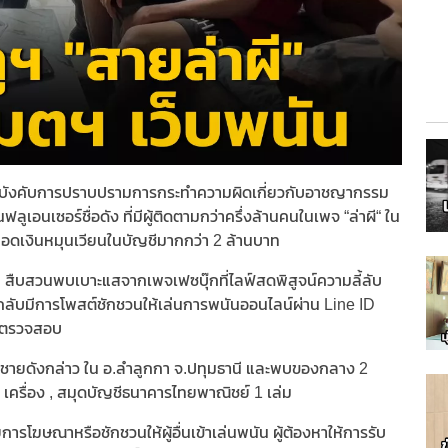
ังคับการปราบปรามการกระทำความผิดเกี่ยวกับอาชญากรรม
ลูเอนเซอร์ชื่อดัง ที่มีผู้ติดตามกว่าครึ่งล้านคนในเพจ “ล่าผี“ ใน
ยอดเงินหมุนเวียนในบัญชีมากกว่า 2 ล้านบาท
ปอท. สืบสวนพบเบาะแสจากเพจเฟซบุ๊กที่ไลฟ์สดพิสูจน์ความลี้ลับ
กลับมีการโพสต์ชักชวนให้เล่นการพนันออนไลน์ผ่าน Line ID
ารตรวจสอบ
งชายดังกล่าว ใน อ.ลำลูกกา จ.ปทุมธานี และพบของกลาง 2
เครื่อง , สมุดบัญชีธนาคารไทยพาณิชย์ 1 เล่ม
รโฆษณาหรือชักชวนให้ผู้อื่นเข้าเล่นพนัน ผู้ต้องหาให้การรับ