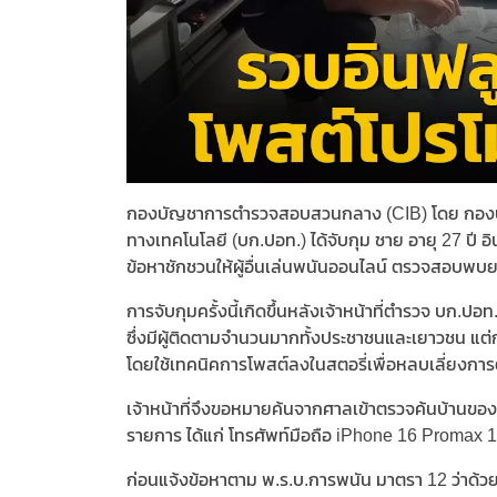
กองบัญชาการตำรวจสอบสวนกลาง (CIB) โดย กองบ
ทางเทคโนโลยี (บก.ปอท.) ได้จับกุม ชาย อายุ 27 ปี อินฟ
ข้อหาชักชวนให้ผู้อื่นเล่นพนันออนไลน์ ตรวจสอบพบ
การจับกุมครั้งนี้เกิดขึ้นหลังเจ้าหน้าที่ตำรวจ บก.
ซึ่งมีผู้ติดตามจำนวนมากทั้งประชาชนและเยาวชน แต่
โดยใช้เทคนิคการโพสต์ลงในสตอรี่เพื่อหลบเลี่ยงก
เจ้าหน้าที่จึงขอหมายค้นจากศาลเข้าตรวจค้นบ้านขอ
รายการ ได้แก่ โทรศัพท์มือถือ iPhone 16 Promax 1 
ก่อนแจ้งข้อหาตาม พ.ร.บ.การพนัน มาตรา 12 ว่าด้วยกา