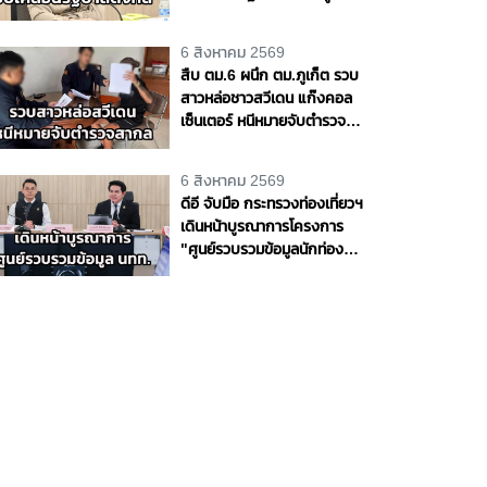
การข้อมูลภาครัฐ
6 สิงหาคม 2569
สืบ ตม.6 ผนึก ตม.ภูเก็ต รวบ
สาวหล่อชาวสวีเดน แก๊งคอล
เซ็นเตอร์ หนีหมายจับตำรวจ
สากล ซ่อนตัวในภูเก็ต พบ
หลอกเหยื่อเสียหายกว่า 60
6 สิงหาคม 2569
ล้านบาท
ดีอี จับมือ กระทรวงท่องเที่ยวฯ
เดินหน้าบูรณาการโครงการ
"ศูนย์รวบรวมข้อมูลนักท่อง
เที่ยวภายในประเทศ"