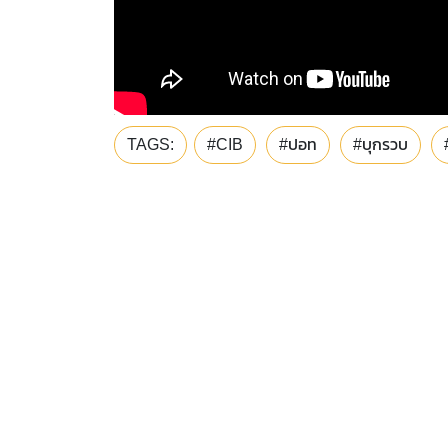
TAGS:
#CIB
#ปอท
#บุกรวบ