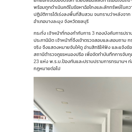
ยักยอกเงินของบริษัท โดยปลอมสลิปการโอนเงินถึง 4
พร้อมถูกดำเนินคดีในข้อหาฉ้อโกงและลักทรัพย์ในความ
ปฏิบัติการได้เร่งลงพื้นที่สืบสวน จนทราบว่าหลังจาก 
อำเภอบางละมุง จังหวัดชลบุรี
กระทั่ง เจ้าหน้าที่กองกำกับการ 3 กองบังคับการปราบ
ประภานิมิต เจ้าหน้าที่จึงเข้าตรวจสอบและสอบถาม กระ
จริง จึงแสดงหมายจับให้ดู อ่านสิทธิให้ฟัง และแจ้ง
สถานีตำรวจภูธรหนองปรือ เพื่อจัดทำบันทึกการจับก
23 แห่ง พ.ร.บ.ป้องกันและปราบปรามการทรมานฯ ก่
กฎหมายต่อไป