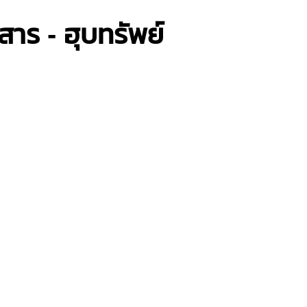
ร - ฮุบทรัพย์