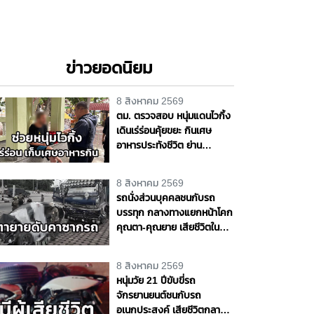
ข่าวยอดนิยม
8 สิงหาคม 2569
ตม. ตรวจสอบ หนุ่มแดนไวกิ้ง
เดินเร่ร่อนคุ้ยขยะ กินเศษ
อาหารประทังชีวิต ย่าน
ปากเกร็ด เตรียมส่งตัวกลับ
ประเทศ เจ้าตัวขอบคุณวัด ชาว
8 สิงหาคม 2569
บ้านช่วยเหลือ จ.นนทบุรี
รถนั่งส่วนบุคคลชนกับรถ
บรรทุก กลางทางแยกหน้าโคก
คุณตา-คุณยาย เสียชีวิตใน
ซากรถ จ.พระนครศรีอยุธยา
8 สิงหาคม 2569
หนุ่มวัย 21 ปีขับขี่รถ
จักรยานยนต์ชนกับรถ
อเนกประสงค์ เสียชีวิตกลาง