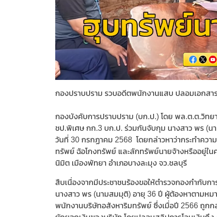
กองปราบปราม รวบอดีตพนักงานแสบ ปลอมเอกสาร - ฮ
กองบังคับการปราบปราม (บก.ป.) โดย พล.ต.ต.วิทยา 
ชป.พิเศษ กก.3 บก.ป. ร่วมกันจับกุม นางสาว พร (นา
วันที่ 30 กรกฏาคม 2568 โดยกล่าวหาว่ากระทำความ
ทรัพย์ ฉ้อโกงทรัพย์ และลักทรัพย์นายจ้างหรืออยู
นิมิต เมืองพัทยา อำเภอบางละมุง จว.ชลบุรี
สืบเนื่องจากมีประชาชนร้องขอให้ตำรวจกองกำกับก
นางสาว พร (นามสมมุติ) อายุ 36 ปี ผู้ต้องหาตามห
พนักงานบริษัทอสังหาริมทรัพย์ ซึ่งเมื่อปี 2566 ถูก