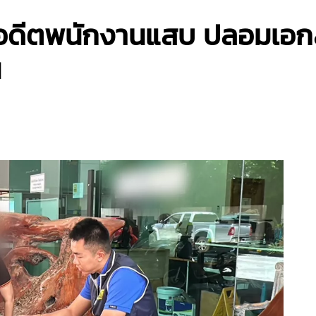
ีตพนักงานแสบ ปลอมเอกสา
น