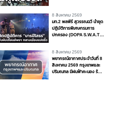
ถนนพุทธมณฑล สาย 4
จ.นครปฐม
8 สิงหาคม 2569
มท.2 พลพีร์ สุวรรณฉวี นำชุด
ปฏิบัติการพิเศษกรมการ
ปกครอง (DOPA S.W.A.T.)
เปิดปฏิบัติการ “บารมีโสธร”
บุกจับผับเถื่อนอัพยา กลาง
8 สิงหาคม 2569
เมืองแปดริ้ว เปิดถึงเช้า ไร้ใบ
พยากรณ์อากาศประจำวันที่ 8
อนุญาต
สิงหาคม 2569 กรุงเทพและ
ปริมณฑล มีฝนฟ้าคะนอง ร้อย
ละ 70 ของพื้นที่ และมีฝน
ตกหนักบางแห่ง