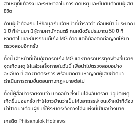
สาเหตุที่แท้จริง และระยะเวลาในการเกิดเหตุ และยืนยันตัวตนผู้เสีย
ชีวิต
ด้านผู้นำท้องถิ่น ให้ข้อมูลกับเจ้าหน้าที่ตำรวจว่า ก่อนหน้านี้ประมาณ
1 ปี ที่ผ่านมา มีผู้ตามหานักดนตรี คนหนึ่งวัยประมาณ 50 ปี ที่
หายตัวไปและขับรถยนต์เก๋ง MG ด้วย แต่ก็ต้องติดต่อญาติให้มา
ตรวจสอบอีกครั้ง
ทั้งนี้ เจ้าหน้าที่เก็บกู้ซากรถเก๋ง MG และซากรถบรรทุกพ่วงขึ้นจาก
จุดเกิดเหตุ ให้แล้วเสร็จภายในวันนี้ เพื่อนำไปตรวจสอบอย่าง
ละเอียด ที่ สภ.ชาติตระการ พร้อมติดตามหาญาติผู้เสียชีวิตมา
ดำเนินการตามขั้นตอนทางกฎหมายต่อไป
ทั้งนี้ผู้สื่อข่าวรายงานว่า เขาคอม้า ซึ่งเป็นโค้งอันตราย มีอุบัติเหตุ
เกิดขึ้นบ่อยครั้ง ทำให้ชาวบ้านว่าเป็นโค้งอาถรรพ์ จนเจ้าหน้าที่ต้อง
นำป้ายมาเตือนผู้ขับขี่ให้ระมัดระวังทางโค้งแห่งนี้เป็นอย่างมาก
เครดิต Phitsanulok Hotnews