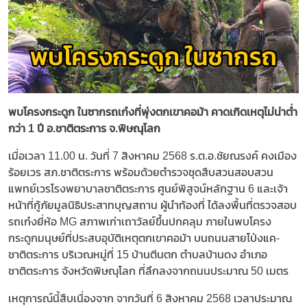
พบโครงกระดูก ในซากรถเก๋งที่พุ่งตกเขาคอม้า คาดเกิดเหตุไม่น่าต่ำ
กว่า 1 ปี อ.ชาติตระการ จ.พิษณุโลก
เมื่อเวลา 11.00 น. วันที่ 7 สิงหาคม 2568 ร.ต.อ.ชัยณรงค์ คงเมือง
ร้อยเวร สภ.ชาติตระการ พร้อมด้วยตำรวจชุดสืบสวนสอบสวน
แพทย์เวรโรงพยาบาลชาติตระการ ศูนย์พิสูจน์หลักฐาน 6 และเจ้า
หน้าที่กู้ภัยมูลนิธิประสาทบุญสถาน ผู้นำท้องที่ ได้ลงพื้นที่ตรวจสอบ
รถเก๋งยี่ห้อ MG สภาพเก่าเถาวัลย์ขึ้นปกคลุม ภายในพบโครง
กระดูกมนุษย์ที่ประสบอุบัติเหตุตกเขาคอม้า บนถนนสายโป่งแค-
ชาติตระการ บริเวณหมู่ที่ 15 บ้านตีนตก ตำบลบ้านดง อำเภอ
ชาติตระการ จังหวัดพิษณุโลก ที่ลึกลงจากถนนประมาณ 50 เมตร
เหตุการณ์นี้สืบเนื่องจาก จากวันที่ 6 สิงหาคม 2568 เวลาประมาณ