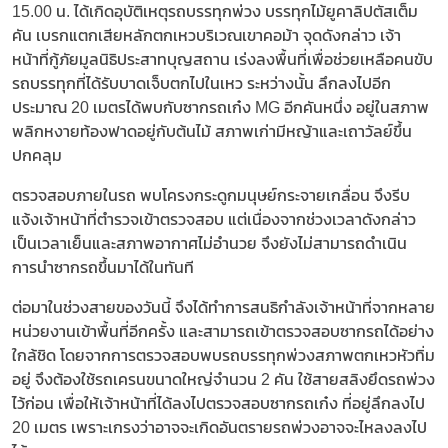
15.00 น. ได้เกิดอุบัติเหตุรถบรรทุกพ่วง บรรทุกไม้ยูคาลิปตัสเต็ม
คัน เบรกแตกเสียหลักตกเหวบริเวณเขาคอม้า จุดดังกล่าว เจ้า
หน้าที่กู้ภัยมูลนิธิประสาทบุญสถาน เร่งลงพื้นที่เพื่อช่วยเหลือคนขับ
รถบรรทุกที่ได้รับบาดเจ็บตกไปในเหว ระหว่างนั้น ลึกลงไปอีก
ประมาณ 20 เมตรได้พบกับซากรถเก๋ง MG อีกคันหนึ่ง อยู่ในสภาพ
พลิกหงายท้องฟาดอยู่กับต้นไม้ สภาพเก่ามีหญ้าและเถาวัลย์ขึ้น
ปกคลุม
ตรวจสอบภายในรถ พบโครงกระดูกมนุษย์กระจายเกลื่อน จึงรีบ
แจ้งเจ้าหน้าที่ตำรวจเข้าตรวจสอบ แต่เนื่องจากช่วงเวลาดังกล่าว
เป็นเวลาเย็นและสภาพอากาศไม่อำนวย จึงยังไม่สามารถดำเนิน
การนำซากรถขึ้นมาได้ในทันที
ต่อมาในช่วงสายของวันนี้ จึงได้ทำการสนธิกำลังเจ้าหน้าที่จากหลาย
หน่วยงานเข้าพื้นที่อีกครั้ง และสามารถเข้าตรวจสอบซากรถได้อย่าง
ใกล้ชิด โดยจากการตรวจสอบพบรถบรรทุกพ่วงสภาพตกเหวหัวทิ่ม
อยู่ จึงต้องใช้รถเครนขนาดใหญ่จำนวน 2 คัน ใช้สายสลิงยึดรถพ่วง
ไว้ก่อน เพื่อให้เจ้าหน้าที่ได้ลงไปตรวจสอบซากรถเก๋ง ที่อยู่ลึกลงไป
20 เมตร เพราะเกรงว่าอาจจะเกิดอันตรายรถพ่วงอาจจะไหลงลงไป