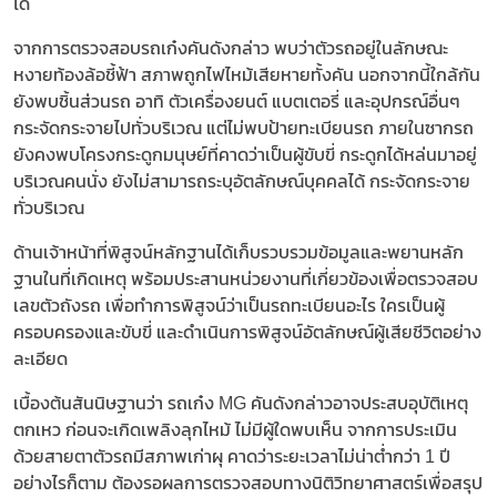
ได้
จากการตรวจสอบรถเก๋งคันดังกล่าว พบว่าตัวรถอยู่ในลักษณะ
หงายท้องล้อชี้ฟ้า สภาพถูกไฟไหม้เสียหายทั้งคัน นอกจากนี้ใกล้กัน
ยังพบชิ้นส่วนรถ อาทิ ตัวเครื่องยนต์ แบตเตอรี่ และอุปกรณ์อื่นๆ
กระจัดกระจายไปทั่วบริเวณ แต่ไม่พบป้ายทะเบียนรถ ภายในซากรถ
ยังคงพบโครงกระดูกมนุษย์ที่คาดว่าเป็นผู้ขับขี่ กระดูกได้หล่นมาอยู่
บริเวณคนนั่ง ยังไม่สามารถระบุอัตลักษณ์บุคคลได้ กระจัดกระจาย
ทั่วบริเวณ
ด้านเจ้าหน้าที่พิสูจน์หลักฐานได้เก็บรวบรวมข้อมูลและพยานหลัก
ฐานในที่เกิดเหตุ พร้อมประสานหน่วยงานที่เกี่ยวข้องเพื่อตรวจสอบ
เลขตัวถังรถ เพื่อทำการพิสูจน์ว่าเป็นรถทะเบียนอะไร ใครเป็นผู้
ครอบครองและขับขี่ และดำเนินการพิสูจน์อัตลักษณ์ผู้เสียชีวิตอย่าง
ละเอียด
เบื้องต้นสันนิษฐานว่า รถเก๋ง MG คันดังกล่าวอาจประสบอุบัติเหตุ
ตกเหว ก่อนจะเกิดเพลิงลุกไหม้ ไม่มีผู้ใดพบเห็น จากการประเมิน
ด้วยสายตาตัวรถมีสภาพเก่าผุ คาดว่าระยะเวลาไม่น่าต่ำกว่า 1 ปี
อย่างไรก็ตาม ต้องรอผลการตรวจสอบทางนิติวิทยาศาสตร์เพื่อสรุป