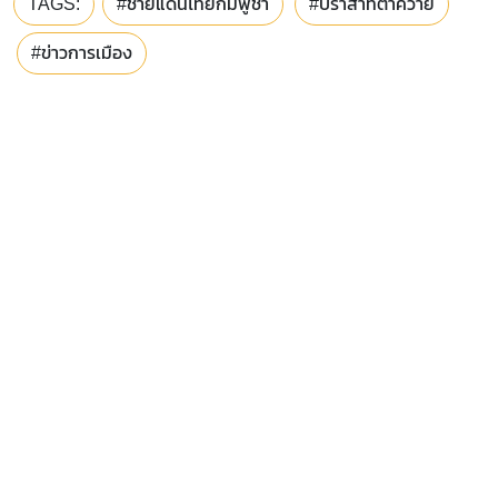
TAGS:
#ชายแดนไทยกัมพูชา
#ปราสาทตาควาย
#ข่าวการเมือง