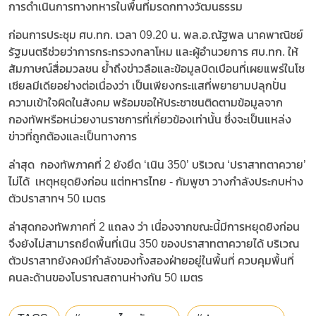
การดำเนินการทางทหารในพื้นที่มรดกทางวัฒนธรรม
ก่อนการประชุม ศบ.ทก. เวลา 09.20 น. พล.อ.ณัฐพล นาคพาณิชย์
รัฐมนตรีช่วยว่าการกระทรวงกลาโหม และผู้อำนวยการ ศบ.ทก. ให้
สัมภาษณ์สื่อมวลชน ย้ำถึงข่าวลือและข้อมูลบิดเบือนที่เผยแพร่ในโซ
เชียลมีเดียอย่างต่อเนื่องว่า เป็นเพียงกระแสที่พยายามปลุกปั่น
ความเข้าใจผิดในสังคม พร้อมขอให้ประชาชนติดตามข้อมูลจาก
กองทัพหรือหน่วยงานราชการที่เกี่ยวข้องเท่านั้น ซึ่งจะเป็นแหล่ง
ข่าวที่ถูกต้องและเป็นทางการ
ล่าสุด กองทัพภาคที่ 2 ยังยึด ‘เนิน 350’ บริเวณ ‘ปราสาทตาควาย’
ไม่ได้ เหตุหยุดยิงก่อน แต่ทหารไทย - กัมพูชา วางกำลังประกบห่าง
ตัวปราสาทฯ 50 เมตร
ล่าสุดกองทัพภาคที่ 2 แถลง ว่า เนื่องจากขณะนี้มีการหยุดยิงก่อน
จึงยังไม่สามารถยึดพื้นที่เนิน 350 ของปราสาทตาควายได้ บริเวณ
ตัวปราสาทยังคงมีกำลังของทั้งสองฝ่ายอยู่ในพื้นที่ ควบคุมพื้นที่
คนละด้านของโบราณสถานห่างกัน 50 เมตร