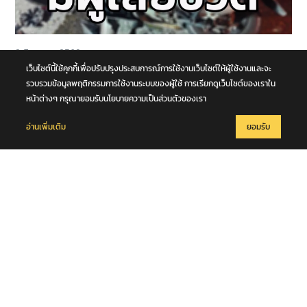
8 สิงหาคม 2569
หนุ่มวัย 21 ปีขับขี่รถจักรยานยนต์ชนกับรถอเนกประสงค์ เสียชีวิตกลาง
เว็บไซต์นี้ใช้คุกกี้เพื่อปรับปรุงประสบการณ์การใช้งานเว็บไซต์ให้ผู้ใช้งานและจะ
ถนนพุทธมณฑล สาย 4 จ.นครปฐม
รวบรวมข้อมูลพฤติกรรมการใช้งานระบบของผู้ใช้ การเรียกดูเว็บไซต์ของเราใน
หน้าต่างๆ กรุณายอมรับนโยบายความเป็นส่วนตัวของเรา
อ่านเพิ่มเติม
ยอมรับ
8 สิงหาคม 2569
มท.2 พลพีร์ สุวรรณฉวี นำชุดปฏิบัติการพิเศษกรมการปกครอง (DOPA
S.W.A.T.) เปิดปฏิบัติการ “บารมีโสธร” บุกจับผับเถื่อนอัพยา กลางเมือง