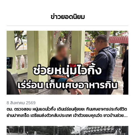
ข่าวยอดนิยม
8 สิงหาคม 2569
ตม. ตรวจสอบ หนุ่มแดนไวกิ้ง เดินเร่ร่อนคุ้ยขยะ กินเศษอาหารประทังชีวิต
ย่านปากเกร็ด เตรียมส่งตัวกลับประเทศ เจ้าตัวขอบคุณวัด ชาวบ้านช่วย
เหลือ จ.นนทบุรี