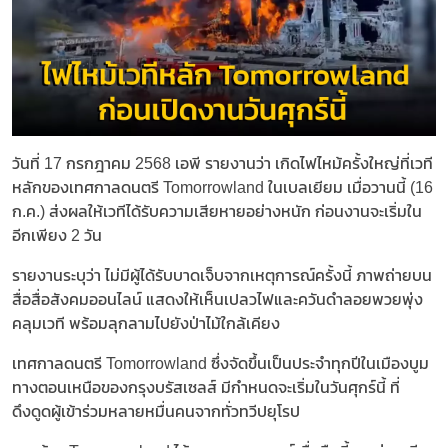
วันที่ 17 กรกฎาคม 2568 เอพี รายงานว่า เกิดไฟไหม้ครั้งใหญ่ที่เวที
หลักของเทศกาลดนตรี Tomorrowland ในเบลเยียม เมื่อวานนี้ (16
ก.ค.) ส่งผลให้เวทีได้รับความเสียหายอย่างหนัก ก่อนงานจะเริ่มใน
อีกเพียง 2 วัน
รายงานระบุว่า ไม่มีผู้ได้รับบาดเจ็บจากเหตุการณ์ครั้งนี้ ภาพถ่ายบน
สื่อสื่อสังคมออนไลน์ แสดงให้เห็นเปลวไฟและควันดำลอยพวยพุ่ง
คลุมเวที พร้อมลุกลามไปยังป่าไม้ใกล้เคียง
เทศกาลดนตรี Tomorrowland ซึ่งจัดขึ้นเป็นประจำทุกปีในเมืองบูม
ทางตอนเหนือของกรุงบรัสเซลส์ มีกำหนดจะเริ่มในวันศุกร์นี้ ที่
ดึงดูดผู้เข้าร่วมหลายหมื่นคนจากทั่วทวีปยุโรป