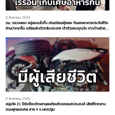
8 สิงหาคม 2569
ตม. ตรวจสอบ หนุ่มแดนไวกิ้ง เดินเร่ร่อนคุ้ยขยะ กินเศษอาหารประทังชีวิต
ย่านปากเกร็ด เตรียมส่งตัวกลับประเทศ เจ้าตัวขอบคุณวัด ชาวบ้านช่วย
เหลือ จ.นนทบุรี
8 สิงหาคม 2569
หนุ่มวัย 21 ปีขับขี่รถจักรยานยนต์ชนกับรถอเนกประสงค์ เสียชีวิตกลาง
ถนนพุทธมณฑล สาย 4 จ.นครปฐม