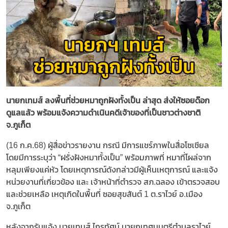
นายกเทมส์ ลงพื้นที่ช่วยหมาถูกฝังทั้งเป็น ล่าสุด ส่งให้ซอยด๊อก
ดูแลแล้ว พร้อมแจ้งความดำเนินคดีเจ้าของที่เป็นชาวต่างชาติ
จ.ภูเก็ต
(16 ก.ค.68) ผู้สื่อข่าวรายงาน กรณี มีการแชร์ภาพในสื่อโซเชียล
โดยมีการระบุว่า “ฝรั่งฝังหมาทั้งเป็น” พร้อมภาพที่ หมาที่โผล่จาก
หลุมเพียงแค่หัว โดยเหตุการณ์ดังกล่าวมีผู้เห็นเหตุการณ์ และแจ้ง
หน่วยงานที่เกี่ยวข้อง และ เจ้าหน้าที่ตำรวจ สภ.ฉลอง เข้าตรวจสอบ
และช่วยเหลือ เหตุเกิดในพื้นที่ ซอยสุขสันต์ 1 ต.ราไวย์ อ.เมือง
จ.ภูเก็ต
หลังจากรับแจ้ง นายเทมส์ ไกรทัศน์ นายกเทศมนตรีตำบลราไวย์