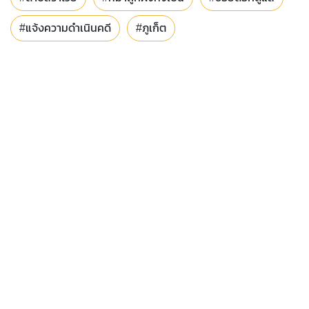
#แจ้งความดำเนินคดี
#ภูเก็ต