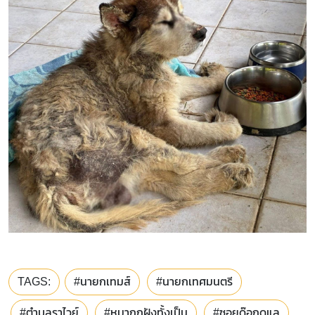
TAGS:
#นายกเทมส์
#นายกเทศมนตรี
#ตำบลราไวย์
#หมาถูกฝังทั้งเป็น
#ซอยด๊อกดูแล