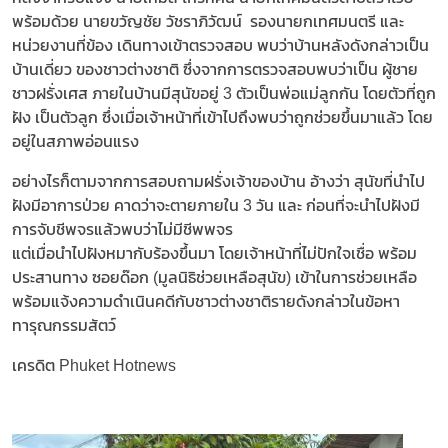
พร้อมด้วย นายขวัญชัย วัชราภิวัฒน์ รองนายกเทศมนตรี และ
หน่วยงานที่ข้อง เดินทางเข้าตรวจสอบ พบว่าบ้านหลังดังกล่าวเป็น
บ้านเดี่ยว ของชาวต่างชาติ ซึ่งจากการตรวจสอบพบว่าเป็น ผู้ชาย
ชาวฝรั่งเศส ภายในบ้านมีสุนัขอยู่ 3 ตัวเป็นพ่อแม่ลูกกัน โดยตัวที่ถูก
ฝัง เป็นตัวลูก ซึ่งเมื่อเจ้าหน้าที่เข้าไปถึงพบว่าถูกช่วยขึ้นมาแล้ว โดย
อยู่ในสภาพอ่อนแรง
อย่างไรก็ตามจากการสอบถามฝรั่งเจ้าของบ้าน อ้างว่า สุนัขที่นำไป
ฝังมีอาการป่วย คาดว่าจะตายภายใน 3 วัน และ ก่อนที่จะนำไปฝังมี
การจับชีพจรแล้วพบว่าไม่มีชีพพจร
แต่เมื่อนำไปฝังหมากับร้องขึ้นมา โดยเจ้าหน้าที่ไม่ปักใจเชื่อ พร้อม
ประสานทาง ซอยด๊อก (มูลนิธิช่วยเหลือสุนัข) เข้าในการช่วยเหลือ
พร้อมแจ้งความดำเนินคดีกับชาวต่างชาติรายดังกล่าวในข้อหา
ทารุณกรรมสัตว์
เครดิต Phuket Hotnews