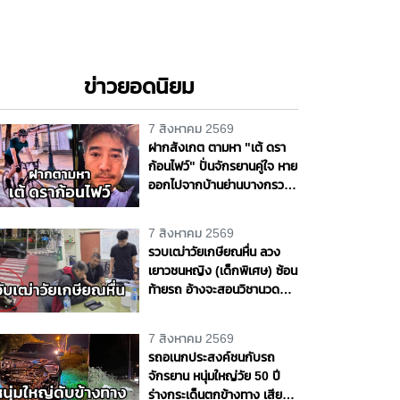
ข่าวยอดนิยม
7 สิงหาคม 2569
ฝากสังเกต ตามหา "เต้ ดรา
ก้อนไฟว์" ปั่นจักรยานคู่ใจ หาย
ออกไปจากบ้านย่านบางกรวย
แฟนสาวเห็นผิดปกติ รุดแจ้ง
ความหวั่นเกิดเหตุร้าย
7 สิงหาคม 2569
รวบเฒ่าวัยเกษียณหื่น ลวง
เยาวชนหญิง (เด็กพิเศษ) ซ้อน
ท้ายรถ อ้างจะสอนวิชานวด
ก่อนเลี้ยวเข้าโรงแรมกระทำ
ชำเรา กลางกรุง
7 สิงหาคม 2569
รถอเนกประสงค์ชนกับรถ
จักรยาน หนุ่มใหญ่วัย 50 ปี
ร่างกระเด็นตกข้างทาง เสีย