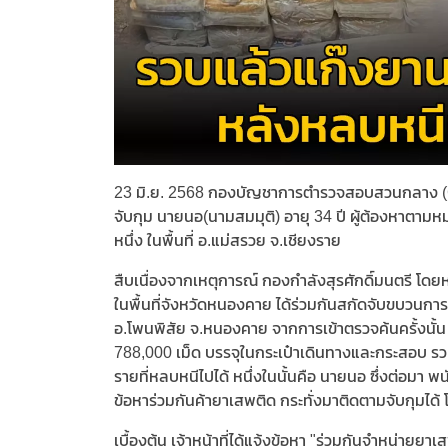
23 มิ.ย. 2568 กองบัญชาการตำรวจสอบสวนกลาง (C
จับกุม นายนอ(นามสมมุติ) อายุ 34 ปี ผู้ต้องหาตา
หนึ่ง ในพื้นที่ อ.แม่สรวย จ.เชียงราย
สืบเนื่องจากเหตุการณ์ กองกำลังสุรศักดิ์มนตรี โ
ในพื้นที่จังหวัดหนองคาย ได้ร่วมกันสกัดจับขบวนการ
อ.โพนพิสัย จ.หนองคาย จากการเข้าตรวจค้นครั้งนั
788,000 เม็ด บรรจุในกระเป๋าเดินทางและกระสอบ รว
รายที่หลบหนีไปได้ หนึ่งในนั้นคือ นายนอ ซึ่งต่อม
ข้อหาร่วมกันค้ายาเสพติด กระทั่งมาติดตามจับกุมได
เบื้องต้น เจ้าหน้าที่ได้แจ้งข้อหา "ร่วมกันจำหน่า