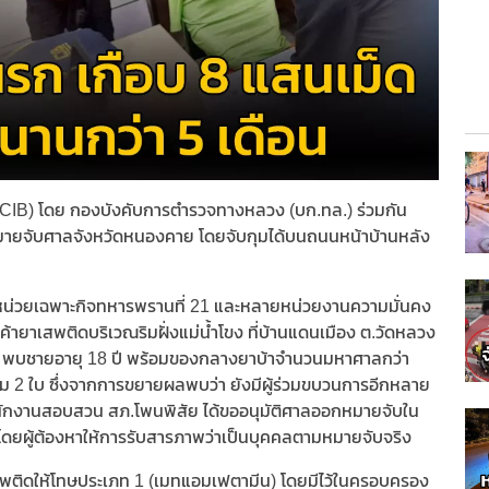
IB) โดย กองบังคับการตำรวจทางหลวง (บก.ทล.) ร่วมกัน
มหมายจับศาลจังหวัดหนองคาย โดยจับกุมได้บนถนนหน้าบ้านหลัง
ดยหน่วยเฉพาะกิจทหารพรานที่ 21 และหลายหน่วยงานความมั่นคง
ค้ายาเสพติดบริเวณริมฝั่งแม่น้ำโขง ที่บ้านแดนเมือง ต.วัดหลวง
้น พบชายอายุ 18 ปี พร้อมของกลางยาบ้าจำนวนมหาศาลกว่า
ม 2 ใบ ซึ่งจากการขยายผลพบว่า ยังมีผู้ร่วมขบวนการอีกหลาย
า พนักงานสอบสวน สภ.โพนพิสัย ได้ขออนุมัติศาลออกหมายจับใน
้ โดยผู้ต้องหาให้การรับสารภาพว่าเป็นบุคคลตามหมายจับจริง
ยยาเสพติดให้โทษประเภท 1 (เมทแอมเฟตามีน) โดยมีไว้ในครอบครอง