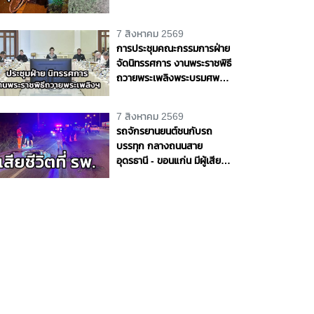
ชีวิตริมถนนสายบางขันธ์ -
หนองเสือ จ.ปทุมธานี
7 สิงหาคม 2569
การประชุมคณะกรรมการฝ่าย
จัดนิทรรศการ งานพระราชพิธี
ถวายพระเพลิงพระบรมศพ
สมเด็จพระนางเจ้าสิริกิติ์
พระบรมราชินีนาถ พระบรม
7 สิงหาคม 2569
ราชชนนีพันปีหลวง
รถจักรยานยนต์ชนกับรถ
บรรทุก กลางถนนสาย
อุดรธานี - ขอนแก่น มีผู้เสีย
ชีวิต 1 ราย จ.อุดรธานี