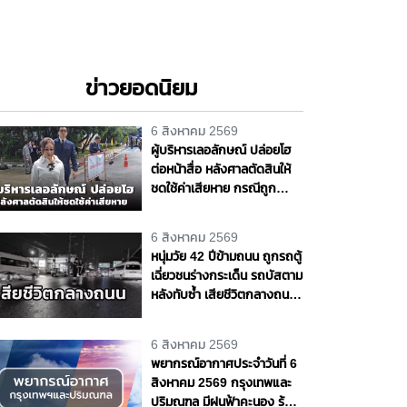
ข่าวยอดนิยม
6 สิงหาคม 2569
ผู้บริหารเลอลักษณ์ ปล่อยโฮ
ต่อหน้าสื่อ หลังศาลตัดสินให้
ชดใช้ค่าเสียหาย กรณีถูก
"ต้อม รัชนีกร" ฟ้อง
6 สิงหาคม 2569
หนุ่มวัย 42 ปีข้ามถนน ถูกรถตู้
เฉี่ยวชนร่างกระเด็น รถบัสตาม
หลังทับซ้ำ เสียชีวิตกลางถนน
พหลโยธิน จ.ปทุมธานี
6 สิงหาคม 2569
พยากรณ์อากาศประจำวันที่ 6
สิงหาคม 2569 กรุงเทพและ
ปริมณฑล มีฝนฟ้าคะนอง ร้อย