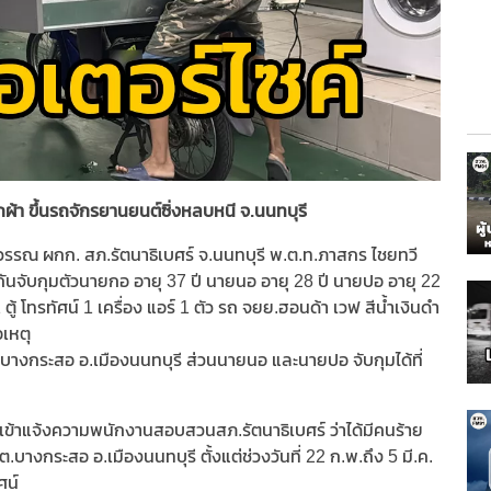
กผ้า ขึ้นรถจักรยานยนต์ซิ่งหลบหนี จ.นนทบุรี
ทรสุวรรณ ผกก. สภ.รัตนาธิเบศร์ จ.นนทบุรี พ.ต.ท.ภาสกร ไชยทวี
นจับกุมตัวนายกอ อายุ 37 ปี นายนอ อายุ 28 ปี นายปอ อายุ 22
 ตู้ โทรทัศน์ 1 เครื่อง แอร์ 1 ตัว รถ จยย.ฮอนด้า เวฟ สีน้ำเงินดำ
่อเหตุ
.บางกระสอ อ.เมืองนนทบุรี ส่วนนายนอ และนายปอ จับกุมได้ที่
หาย เข้าแจ้งความพนักงานสอบสวนสภ.รัตนาธิเบศร์ ว่าได้มีคนร้าย
.บางกระสอ อ.เมืองนนทบุรี ตั้งแต่ช่วงวันที่ 22 ก.พ.ถึง 5 มี.ค.
ัศน์