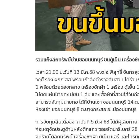
รวบแก๊งลักทรัพย์ย่านซอยนนทบุรี ขนตู้เย็น เครื่องซั
เวลา 21.00 น.วันที่ 13 มี.ค.68 พ.ต.อ.พิสุทธิ์ จัน
วงศ์ รอง ผกก.สส.พร้อมกำลังตำรวจสืบสวน ได้ร่วมกั
ปี พร้อมด้วยของกลาง เครื่องซักผ้า 1 เครื่อง ตู้เย็น 1
ไม่ติดแผ่นป้ายทะเบียน 1 คัน และเสื้อผ้าที่สวมใส่วันก
สามารถจับกุมนายกอ ได้ที่บ้านเช่า ซอยนนทบุรี 14 ต
ห้องเช่า ซอยนนทบุรี 8 ต.บางกระสอ อ.เมืองนนทบุรี
การจับกุมสืบเนื่องจาก วันที่ 5 มี.ค.68 ได้มีผู้เสีย
ก่อเหตุงัดประตูด้านหลังตึกแถว ซอยรัตนาธิเบศร์ 28 ต
คนร้ายได้ลักทรัพย์ เครื่องซักผ้า ตู้เย็น แอร์ และโทรท