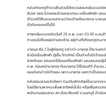
หลังเกิดเหตุตำรวจสืบสวนได้ตรวจสอบกล้องวงจรปิดใก
ขับรถ จยย.ไปจอดแล้วรอบแรกขน เครื่องซักผ้า รอบสอง
ตำรวจได้สืบสวนจนทราบว่าคนร้ายคือนายกอ นายนอ 
ตัวทันหลบหนีไปได้
ภาพกล้องวงจรปิดวันที่ 26 ก.พ. เวลา 03.46 น.คนร้
ทางจนไปถึงซอยบ้านคนร้าย อยู่ห่างที่เกิดเหตุประม
นายนอ คือ 1 ในผู้ก่อเหตุ กล่าวว่า นายตอ ได้มาบอกว่
ยังมีเครื่องซักผ้า ตู้เย็น โทรทัศน์ เป็นบ้านไม่ม
ช่วยกันขน รอบแรกได้ขนเครื่องซักผ้า รอบสองขนตู้เย็
ก.พ. ก่อนหน้านายตอ กับนายกอ ได้ไปขนทีวี จำนวน 2 
ของดังกล่าวมีเจ้าของ เพราะนายตอ บอกว่าเป็นของจ
หลังสอบสวนแจ้งข้อหา ร่วมกันลักทรัพย์ในเวลากลางค
โดยใช้ยานพาหนะเพื่อพาทรัพย์นั้นไป หรือเพื่อสะดว
พนักงานสอบสวน สภ.รัตนาธิเบศร์ จ.นนทบุรี ดำเนิน