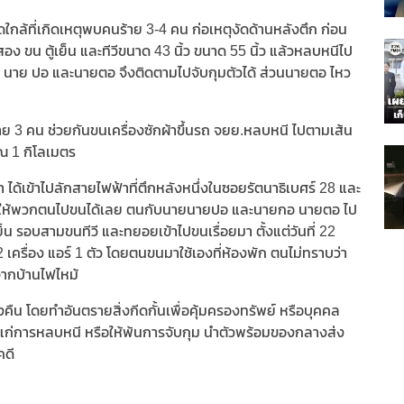
ล้ที่เกิดเหตุพบคนร้าย 3-4 คน ก่อเหตุงัดด้านหลังตึก ก่อน
 ขน ตู้เย็น และทีวีขนาด 43 นิ้ว ขนาด 55 นิ้ว แล้วหลบหนีไป
นาย ปอ และนายตอ จึงติดตามไปจับกุมตัวได้ ส่วนนายตอ ไหว
าย 3 คน ช่วยกันขนเครื่องซักผ้าขึ้นรถ จยย.หลบหนี ไปตามเส้น
าณ 1 กิโลเมตร
า ได้เข้าไปลักสายไฟฟ้าที่ตึกหลังหนึ่งในซอยรัตนาธิเบศร์ 28 และ
ีเจ้าของให้พวกตนไปขนได้เลย ตนกับนายนายปอ และนายกอ นายตอ ไป
น รอบสามขนทีวี และทยอยเข้าไปขนเรื่อยมา ตั้งแต่วันที่ 22
เครื่อง แอร์ 1 ตัว โดยตนขนมาใช้เองที่ห้องพัก ตนไม่ทราบว่า
ากบ้านไฟไหม้
ืน โดยทำอันตรายสิ่งกีดกั้นเพื่อคุ้มครองทรัพย์ หรือบุคคล
กแก่การหลบหนี หรือให้พ้นการจับกุม นำตัวพร้อมของกลางส่ง
คดี