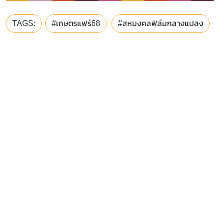
TAGS:
#เกษตรแฟร์68
#สหมงคลฟิล์มกลางแปลง