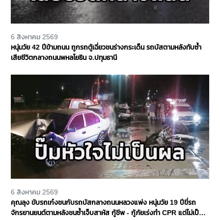
6 สิงหาคม 2569
หนุ่มวัย 42 ปีข้ามถนน ถูกรถตู้เฉี่ยวชนร่างกระเด็น รถบัสตามหลังทับซ้ำ
เสียชีวิตกลางถนนพหลโยธิน จ.ปทุมธานี
6 สิงหาคม 2569
คุณลุง ขับรถเก๋งชนกับรถบัสกลางถนนหลวงแพ่ง หนุ่มวัย 19 ปีขี่รถ
จักรยานยนต์ตามหลังชนซ้ำเจ็บสาหัส กู้ชีพ - กู้ภัยเร่งทำ CPR แต่ไม่เป็น