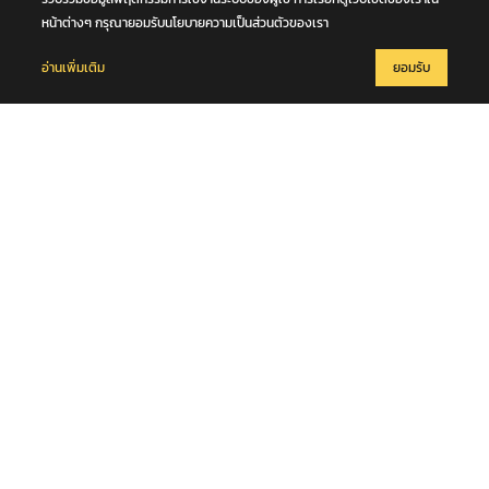
หน้าต่างๆ กรุณายอมรับนโยบายความเป็นส่วนตัวของเรา
อ่านเพิ่มเติม
ยอมรับ
9 สิงหาคม 2569
ปิดเบี่ยงการจราจร ถนนกาญจนาภิเษก ตอน พระประแดง - บางแค กม.
15+500 (ทางขนาน ด้านขวาทาง) วันที่ 6 ส.ค.69 - 20 พ.ย.69