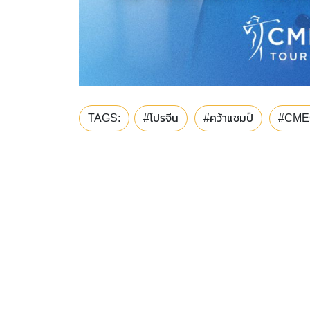
TAGS:
#โปรจีน
#คว้าแชมป์
#CMEG