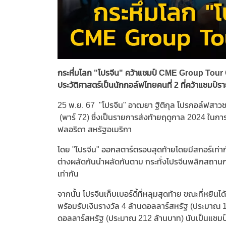
กระหึ่มโลก "โปรจีน" คว้าแชมป์ CME Group Tour
ประวัติศาสตร์เป็นนักกอล์ฟไทยคนที่ 2 ที่คว้าแชมป
25 พ.ย. 67 "โปรจีน" อาฒยา ฐิติกุล โปรกอล์ฟสา
(พาร์ 72) ซึ่งเป็นรายการส่งท้ายฤดูกาล 2024 ในการแ
ฟลอริดา สหรัฐอเมริกา
โดย "โปรจีน" ออกสตาร์ตรอบสุดท้ายโดยมีสกอร์เท่ากั
ต่างผลัดกันนำผลัดกันตาม กระทั่งโปรจีนพลิกสถานการณ
เท่ากัน
จากนั้น โปรจีนเก็บเบอร์ดี้ที่หลุมสุดท้าย ขณะที่หยิ
พร้อมรับเงินรางวัล 4 ล้านดอลลาร์สหรัฐ (ประมาณ 13
ดอลลาร์สหรัฐ (ประมาณ 212 ล้านบาท) นับเป็นแชมป์ที่