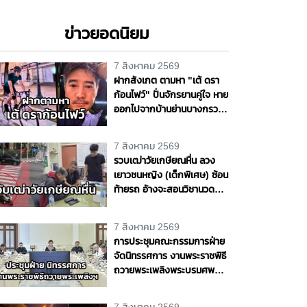
ข่าวยอดนิยม
7 สิงหาคม 2569
ฝากสังเกต ตามหา "เต้ ดรา
ก้อนไฟว์" ปั่นจักรยานคู่ใจ หาย
ออกไปจากบ้านย่านบางกรวย
แฟนสาวเห็นผิดปกติ รุดแจ้ง
ความหวั่นเกิดเหตุร้าย
7 สิงหาคม 2569
รวบเฒ่าวัยเกษียณหื่น ลวง
เยาวชนหญิง (เด็กพิเศษ) ซ้อน
ท้ายรถ อ้างจะสอนวิชานวด
ก่อนเลี้ยวเข้าโรงแรมกระทำ
ชำเรา กลางกรุง
7 สิงหาคม 2569
การประชุมคณะกรรมการฝ่าย
จัดนิทรรศการ งานพระราชพิธี
ถวายพระเพลิงพระบรมศพ
สมเด็จพระนางเจ้าสิริกิติ์
พระบรมราชินีนาถ พระบรม