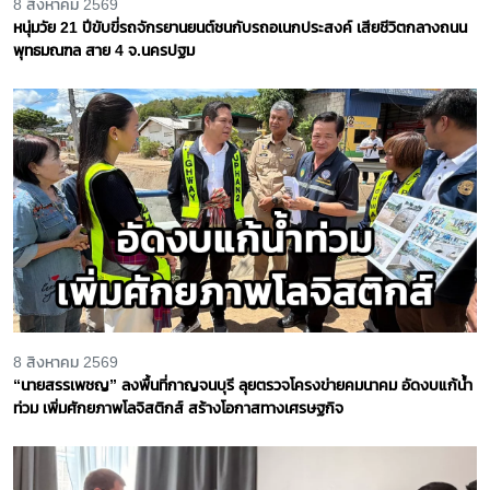
8 สิงหาคม 2569
หนุ่มวัย 21 ปีขับขี่รถจักรยานยนต์ชนกับรถอเนกประสงค์ เสียชีวิตกลางถนน
พุทธมณฑล สาย 4 จ.นครปฐม
8 สิงหาคม 2569
“นายสรรเพชญ” ลงพื้นที่กาญจนบุรี ลุยตรวจโครงข่ายคมนาคม อัดงบแก้น้ำ
ท่วม เพิ่มศักยภาพโลจิสติกส์ สร้างโอกาสทางเศรษฐกิจ