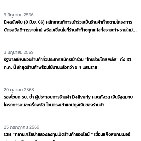
7 เมษายน 2568
ก.คมนาคม คุมเข้ม สกัด “รถแท็กซี่-ร้านค้า” สนามบิน โก่งราคาช่วง
สงกรานต์
8 กุมภาพันธ์ 2567
"พวงเพ็ชร" ลุยตรวจเข้มร้านทองชื่อดัง ช่วงเทศกาลตรุษจีน แนะซื้อทองต้อง
ดูสลาก