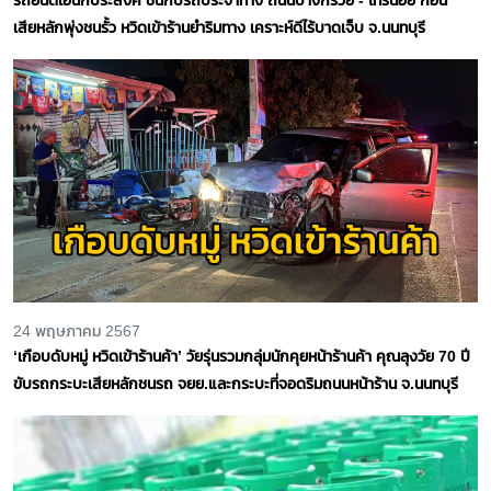
เสียหลักพุ่งชนรั้ว หวิดเข้าร้านยำริมทาง เคราะห์ดีไร้บาดเจ็บ จ.นนทบุรี
24 พฤษภาคม 2567
‘เกือบดับหมู่ หวิดเข้าร้านค้า’ วัยรุ่นรวมกลุ่มนักคุยหน้าร้านค้า คุณลุงวัย 70 ปี
ขับรถกระบะเสียหลักชนรถ จยย.และกระบะที่จอดริมถนนหน้าร้าน จ.นนทบุรี