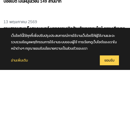
เว็บไซต์นี้ใช้คุกกี้เพื่อปรับปรุงประสบการณ์การใช้งานเว็บไซต์ให้ผู้ใช้งานและจะ
รวบรวมข้อมูลพฤติกรรมการใช้งานระบบของผู้ใช้ การเรียกดูเว็บไซต์ของเราใน
หน้าต่างๆ กรุณายอมรับนโยบายความเป็นส่วนตัวของเรา
อ่านเพิ่มเติม
ยอมรับ
9 มิถุนายน 2566
มีผลบังคับ (8 มิ.ย. 66) หลักเกณฑ์การเข้าร่วมเป็นร้านค้าก๊าซตามโครงการ
บัตรสวัสดิการรายใหม่ พร้อมเงื่อนไขที่ร้านค้าก๊าซทุกแห่งทั้งรายเก่า-รายใหม่
ต้องถือปฏิบัติ