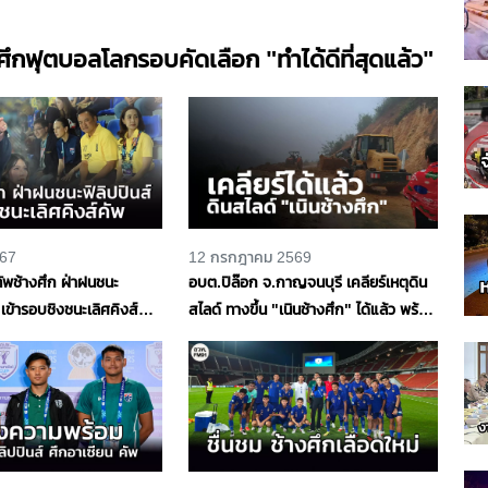
ศึกฟุตบอลโลกรอบคัดเลือก "ทำได้ดีที่สุดแล้ว"
567
12 กรกฎาคม 2569
ทัพช้างศึก ฝ่าฝนชนะ
อบต.ปิล๊อก จ.กาญจนบุรี เคลียร์เหตุดิน
 เข้ารอบชิงชนะเลิศคิงส์คัพ
สไลด์ ทางขึ้น "เนินช้างศึก" ได้แล้ว พร้อม
เฝ้าระวังใกล้ชิด เพราะฝนยังตกต่อเนื่อง