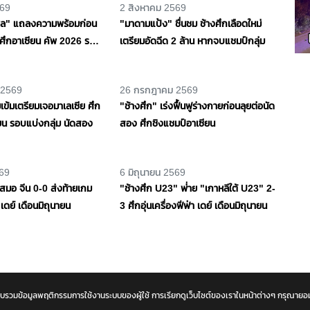
569
2 สิงหาคม 2569
มพล" แถลงความพร้อมก่อน
"มาดามแป้ง" ชื่นชม ช้างศึกเลือดใหม่
 ศึกอาเซียน คัพ 2026 รอบ
เตรียมอัดฉีด 2 ล้าน หากจบแชมป์กลุ่ม
ีนัดที่ 3
26 กรกฎาคม 2569
"ช้างศึก" เร่งฟื้นฟูร่างกายก่อนลุยต่อนัด
สอง ศึกชิงแชมป์อาเซียน
 2569
มเข้มเตรียมเจอมาเลเซีย ศึก
ยน รอบแบ่งกลุ่ม นัดสอง
569
6 มิถุนายน 2569
เสมอ จีน 0-0 ส่งท้ายเกม
"ช้างศึก U23" พ่่าย "เกาหลีใต้ U23" 2-
า เดย์ เดือนมิถุนายน
3 ศึกอุ่นเครื่องฟีฟ่า เดย์ เดือนมิถุนายน
และจะรวบรวมข้อมูลพฤติกรรมการใช้งานระบบของผู้ใช้ การเรียกดูเว็บไซต์ของเราในหน้าต่างๆ กรุณา