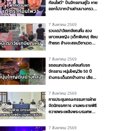
ก้อนไฟว์" ปั่นจักรยานคู่ใจ หาย
ออกไปจากบ้านย่านบางกรวย
แฟนสาวเห็นผิดปกติ รุดแจ้ง
ความหวั่นเกิดเหตุร้าย
7 สิงหาคม 2569
รวบเฒ่าวัยเกษียณหื่น ลวง
เยาวชนหญิง (เด็กพิเศษ) ซ้อน
ท้ายรถ อ้างจะสอนวิชานวด
ก่อนเลี้ยวเข้าโรงแรมกระทำ
ชำเรา กลางกรุง
7 สิงหาคม 2569
รถอเนกประสงค์ชนกับรถ
จักรยาน หนุ่มใหญ่วัย 50 ปี
ร่างกระเด็นตกข้างทาง เสีย
ชีวิตริมถนนสายบางขันธ์ -
หนองเสือ จ.ปทุมธานี
7 สิงหาคม 2569
การประชุมคณะกรรมการฝ่าย
จัดนิทรรศการ งานพระราชพิธี
ถวายพระเพลิงพระบรมศพ
สมเด็จพระนางเจ้าสิริกิติ์
พระบรมราชินีนาถ พระบรม
7 สิงหาคม 2569
ราชชนนีพันปีหลวง