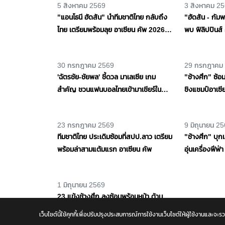
5 สิงหาคม 2569
3 สิงหาคม 2
"แอนโธนี ฮัดสัน" นำทีมชาติไทย กลับถึง
"ฮัดสัน - กั
ไทย เตรียมพร้อมลุย อาเซียน คัพ 2026
พบ ฟิลิปปินส์
นัดเจอ เมียนมา
แบ่งกลุ่ม กลุ่มบ
30 กรกฎาคม 2569
29 กรกฎาคม
'ฉัตรชัย-ชัยพล' ชี้ดวล มาเลเซีย เกม
"ช้างศึก" ซ้อ
สำคัญ ชวนแฟนบอลไทยเข้ามาเชียร์ใน
ชิงแชมป์อาเซี
สนาม ตั้งเป้าคว้า 3 แต้ม
23 กรกฎาคม 2569
9 มิถุนายน 2
ทีมชาติไทย ประเดิมซ้อมที่สปป.ลาว เตรียม
"ช้างศึก" บุก
พร้อมล่าสามแต้มแรก อาเซียน คัพ
อุ่นเครื่องฟีฟ่
เว็บไซต์นี้ใช้คุกกี้เพื่อปรับปรุงประสบการณ์การใช้งานเว็บไซต์ให้ผู้ใช้งาน