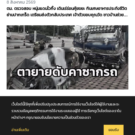
8 สิงหาคม 2569
ตม. ตรวจสอบ หนุ่มแดนไวกิ้ง เดินเร่ร่อนคุ้ยขยะ กินเศษอาหารประทังชีวิต
ย่านปากเกร็ด เตรียมส่งตัวกลับประเทศ เจ้าตัวขอบคุณวัด ชาวบ้านช่วย
เหลือ จ.นนทบุรี
8 สิงหาคม 2569
รถนั่งส่วนบุคคลชนกับรถบรรทุก กลางทางแยกหน้าโคก คุณตา-คุณยาย
เว็บไซต์นี้ใช้คุกกี้เพื่อปรับปรุงประสบการณ์การใช้งานเว็บไซต์ให้ผู้ใช้งานและจะ
เสียชีวิตในซากรถ จ.พระนครศรีอยุธยา
รวบรวมข้อมูลพฤติกรรมการใช้งานระบบของผู้ใช้ การเรียกดูเว็บไซต์ของเราใน
หน้าต่างๆ กรุณายอมรับนโยบายความเป็นส่วนตัวของเรา
อ่านเพิ่มเติม
ยอมรับ