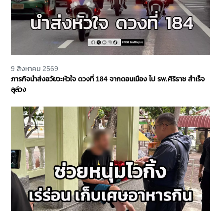
9 สิงหาคม 2569
ภารกิจนำส่งอวัยวะหัวใจ ดวงที่ 184 จากดอนเมือง ไป รพ.ศิริราช สำเร็จ
ลุล่วง