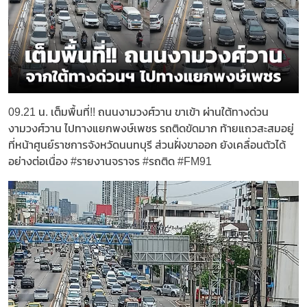
09.21 น. เต็มพื้นที่!! ถนนงามวงศ์วาน ขาเข้า ผ่านใต้ทางด่วน
งามวงศ์วาน ไปทางแยกพงษ์เพชร รถติดขัดมาก ท้ายแถวสะสมอยู่
ที่หน้าศูนย์ราชการจังหวัดนนทบุรี ส่วนฝั่งขาออก ยังเคลื่อนตัวได้
อย่างต่อเนื่อง #รายงานจราจร #รถติด #FM91