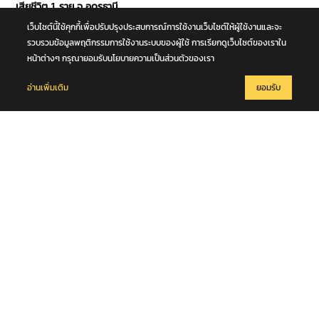
เสียชีวิต 1 ราย จ.อุดรธานี
เว็บไซต์นี้ใช้คุกกี้เพื่อปรับปรุงประสบการณ์การใช้งานเว็บไซต์ให้ผู้ใช้งานและจะ
รวบรวมข้อมูลพฤติกรรมการใช้งานระบบของผู้ใช้ การเรียกดูเว็บไซต์ของเราใน
หน้าต่างๆ กรุณายอมรับนโยบายความเป็นส่วนตัวของเรา
อ่านเพิ่มเติม
ยอมรับ
7 สิงหาคม 2569
การประชุมคณะกรรมการฝ่ายจัดนิทรรศการ งานพระราชพิธีถวายพระ
เพลิงพระบรมศพ สมเด็จพระนางเจ้าสิริกิติ์ พระบรมราชินีนาถ พระบรม
ราชชนนีพันปีหลวง