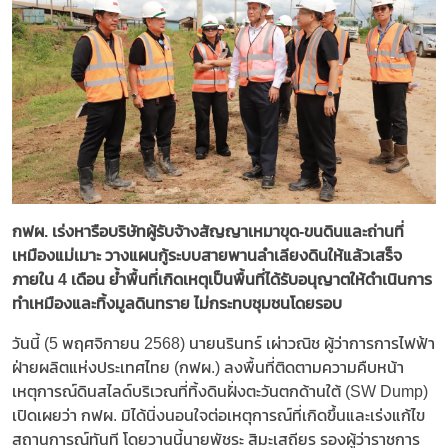
กฟผ. เร่งหารือบริษัทผู้รับจ้างสัญญาเหมาขุด-ขนดินและถ่านที่
เหมืองแม่เมาะ วางแผนกู้ระบบสายพานลำเลียงดินให้แล้วเสร็จ
ภายใน 4 เดือน ย้ำพื้นที่เกิดเหตุเป็นพื้นที่ได้รับอนุญาตให้ดำเนินการ
ทำเหมืองและทิ้งมูลดินทราย ไม่กระทบชุมชนโดยรอบ
วันนี้ (5 พฤศจิกายน 2568) นายนรินทร์ เผ่าวณิช ผู้ว่าการการไฟฟ้า
ฝ่ายผลิตแห่งประเทศไทย (กฟผ.) ลงพื้นที่ติดตามความคืบหน้า
เหตุการณ์ดินสไลด์บริเวณที่ทิ้งดินฝั่งตะวันตกด้านใต้ (SW Dump)
เปิดเผยว่า กฟผ. มิได้นิ่งนอนใจต่อเหตุการณ์ที่เกิดขึ้นและเร่งแก้ไข
สถานการณ์ทันที โดยวานนี้นายพัชระ สิมะเสถียร รองผู้ว่าราชการ