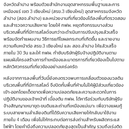
จังหวัดลำปาง พร้อมด้วยสำนักงานอุตสาหกรรมพื้นฐานและการ
เหมืองแร่ เขต 3 เชียงใหม่ (สรข.3 เชียงใหม่) อุตสาหกรรมจังหวัด
ลำปาง (สอจ.ลำปาง) และหน่วยงานที่เกี่ยวข้องได้ลงพื้นที่ตรวจสอบ
และสำรวจความเสียหาย โดยให้ กฟผ. หยุดกิจกรรมบางส่วน
บริเวณพื้นที่ที่มีการสไลด์จนกว่าจะดำเนินการปรับปรุงแล้วเสร็จ
พร้อมจัดทำแผนงาน วิธีการแก้ไขผลกระทบที่เกิดขึ้น และรายงาน
ความคืบหน้าต่อ สรข.3 เชียงใหม่ และ สอจ.ลำปาง ให้แล้วเสร็จ
ภายใน 30 วัน และให้ กฟผ. กำชับบริษัทผู้รับจ้างปฏิบัติงานตาม
แผนผังโครงสร้างการทำเหมืองและมาตรการที่เกี่ยวข้องเป็นไปตาม
หลักวิศวกรรมที่เกี่ยวข้องอย่างเคร่งครัด
หลังจากการลงพื้นที่วันนี้ยังคงตรวจพบการเคลื่อนตัวของมวลดิน
บริเวณพื้นที่ที่มีการสไลด์ จึงปิดกั้นพื้นที่ห้ามไม่ให้ผู้มีส่วนเกี่ยวข้อง
เข้า-ออกโดยเด็ดขาดเพื่อความปลอดภัยและความสะดวกในการ
ปฏิบัติงานของเจ้าหน้าที่ เบื้องต้น กฟผ. ได้หารือร่วมกับบริษัทผู้รับ
จ้างสัญญาเหมาขุด-ขนดินและถ่านที่เหมืองแม่เมาะ เพื่อวางแผนกู้
ระบบสายพานลำเลียงดินที่ได้รับความเสียหายให้กลับมาใช้งาน
ภายใน 4 เดือน เพื่อไม่ให้กระทบต่อการส่งถ่านสำหรับผลิตกระแส
ไฟฟ้า โดยคำนึงถึงความปลอดภัยสูงสุดเป็นสำคัญ รวมถึงเร่งติด