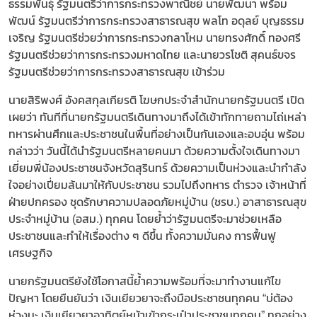
ธรรมพันธุ์ รัฐมนตรีว่าการกระทรวงพาณิชย์ นายพัฒนา พร้อม
พัฒน์ รัฐมนตรีว่าการกระทรวงสาธารณสุข พลโท อดุลย์ บุญธรรม
เจริญ รัฐมนตรีช่วยว่าการกระทรวงกลาโหม นายทรงศักดิ์ ทองศรี
รัฐมนตรีช่วยว่าการกระทรวงมหาดไทย และนายวรโชติ สุคนธ์ขจร
รัฐมนตรีช่วยว่าการกระทรวงสาธารณสุข เข้าร่วม
นายสิริพงศ์ อังคสกุลเกียรติ โฆษกประจำสำนักนายกรัฐมนตรี เปิด
เผยว่า ทันทีที่นายกรัฐมนตรีเดินทางมาถึงได้เข้าทักทายถามไถ่เหล่า
ทหารผ่านศึกและประชาชนในพื้นที่อย่างเป็นกันเองและอบอุ่น พร้อม
กล่าวว่า วันนี้ได้นำรัฐมนตรีหลายคนมา ด้วยความตั้งใจเดินทางมา
เยี่ยมพี่น้องประชาชนจังหวัดสุรินทร์ ด้วยความเป็นห่วงและนำกำลัง
ใจอย่างเปี่ยมล้นมาให้กับประชาชน รวมไปถึงทหาร ตำรวจ เจ้าหน้าที่
ฝ่ายปกครอง ชุดรักษาความปลอดภัยหมู่บ้าน (ชรบ.) อาสาธารณสุข
ประจำหมู่บ้าน (อสม.) ทุกคน โดยย้ำว่ารัฐมนตรีจะมาช่วยเหลือ
ประชาชนและทำให้เรื่องต่าง ๆ ดีขึ้น ทั้งความมั่นคง การฟื้นฟู
เศรษฐกิจ
นายกรัฐมนตรียังใช้โอกาสนี้ย้ำความพร้อมที่จะมาทำงานแก้ไข
ปัญหา โดยยืนยันว่า เงินเยียวยาจะถึงมือประชาชนทุกคน “บ่ต้อง
ห่วงนะ เงินเยียวยาอาทิตย์หน้าเข้ากระเป๋าประชาชนทุกคน” ทุกอย่าง