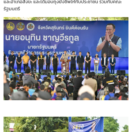
และอำเภอสังขะ และได้มอบถุงยังชีพให้กับประชาชน ร่วมกับคณะ
รัฐมนตรี