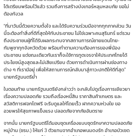
ได้เตรียมพร้อมไว้แล้ว รวมถึงการสร้างบังเกอร์หลุมหลบภัย ขอไม่
ต้องกังวล
“ที่มาวันนี้ด้วยความตั้งใจ และได้รับความร่วมมือจากทุกภาคส่วน วัน
นี้จะต้องทำสิ่งที่ดีที่สุดให้กับประชาชน ไม่ใช่เฉพาะคนสุรินทร์ แต่รวม
ถึงประชาชนผู้ที่ได้รับผลกระทบจากสถานการณ์ชายแดนไทย-
กัมพูชาทุกจังหวัดด้วย พร้อมทำตามความต้องการของพี่น้อง
ประชาชน แต่ขณะเดียวกันเราก็จะใช้การทูตเจรจาให้ประเทศไทยได้
ประโยชน์สูงสุดและไม่เสียเปรียบ ด้วยการดำเนินการผ่านช่องทาง
ต่าง ๆ ที่เรามีอยู่ เพื่อให้สถานการณ์กลับมาสู่ภาวะปกติให้ดีที่สุด”
นายกรัฐมนตรีย้ำ
ในตอนท้าย นายกรัฐมนตรียังกล่าวว่า จะกลับไปดูเรื่องการเยียวยา
เรื่องความปลอดภัย รวมถึงเรื่องหนี้สิน ราคาสินค้าเกษตร และ
สวัสดิการฟอกไตฟรี จะรีบดูแลให้โดยเร็ว ฝากความห่วงใย ขอ
อวยพรให้สุขภาพแข็งแรง ปลอดภัยจากภัยอันตราย
จากนั้น นายกรัฐมนตรีได้มอบชุดเครื่องแบบชุดรักษาความปลอดภัย
หมู่บ้าน (ชรบ.) ให้แก่ 3 ตัวแทนจากอำเภอพนมดงรัก อำเภอบัวเชด