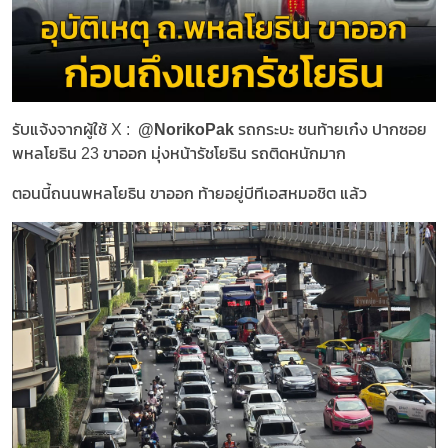
รับแจ้งจากผู้ใช้ X :
@NorikoPak
รถกระบะ ชนท้ายเก๋ง ปากซอย
พหลโยธิน 23 ขาออก มุ่งหน้ารัชโยธิน รถติดหนักมาก
ตอนนี้ถนนพหลโยธิน ขาออก ท้ายอยู่บีทีเอสหมอชิต แล้ว