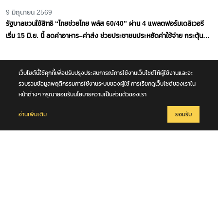
เคาะแล้ว "ไทยช่วยไทยพลัส" เตรียมเปิดให้ลงทะเบียน 25 พ.ค. 69 ผ่าน
แอปพลิเคชัน "เป๋าตัง" รับสิทธิ 4,000 บาทต่อคน ระยะเวลา 4 เดือน เริ่มใช้
จ่ายในวันที่ 1 มิ.ย.
2 พฤษภาคม 2569
อย่าหลงเชื่อ! ลงทะเบียนคนละครึ่ง พลัส 2 พ.ค. 69 เป็นข่าวปลอม
เว็บไซต์นี้ใช้คุกกี้เพื่อปรับปรุงประสบการณ์การใช้งานเว็บไซต์ให้ผู้ใช้งานและจะ
รวบรวมข้อมูลพฤติกรรมการใช้งานระบบของผู้ใช้ การเรียกดูเว็บไซต์ของเราใน
หน้าต่างๆ กรุณายอมรับนโยบายความเป็นส่วนตัวของเรา
2 สิงหาคม 2569
รัฐบาลเผย “ไทยช่วยไทย พลัส 60/40” ครบ 2 เดือน เงินสะพัดกว่า 8.64 หมื่น
อ่านเพิ่มเติม
ยอมรับ
ล้านบาท
15 มิถุนายน 2569
นายกฯ เปิด “ไทยช่วยไทย พลัส” ผนึกแพลตฟอร์มส่งอาหาร กระตุ้นการใช้
จ่าย หนุนผู้ประกอบการรายย่อยทั่วประเทศ
9 มิถุนายน 2569